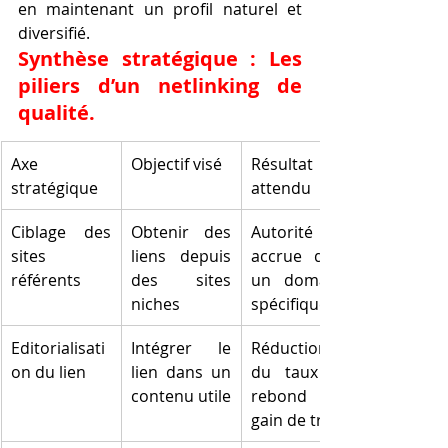
en maintenant un profil naturel et 
diversifié.
Synthèse stratégique : Les 
piliers d’un netlinking de 
qualité.
Axe 
Objectif visé
Résultat 
stratégique
attendu
Ciblage des 
Obtenir des 
Autorité 
sites 
liens depuis 
accrue dans 
référents
des sites 
un domaine 
niches
spécifique
Editorialisati
Intégrer le 
Réduction 
on du lien
lien dans un 
du taux de 
contenu utile
rebond et 
gain de trafic