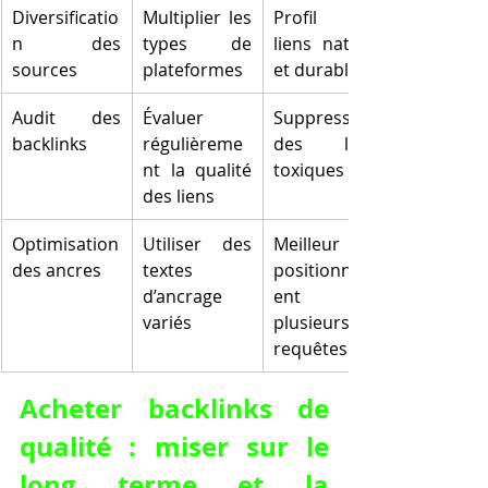
Diversificatio
Multiplier les 
Profil de 
n des 
types de 
liens naturel 
sources
plateformes
et durable
Audit des 
Évaluer 
Suppression 
backlinks
régulièreme
des liens 
nt la qualité 
toxiques
des liens
Optimisation 
Utiliser des 
Meilleur 
des ancres
textes 
positionnem
d’ancrage 
ent sur 
variés
plusieurs 
requêtes
Acheter backlinks de 
qualité : miser sur le 
long terme et la 