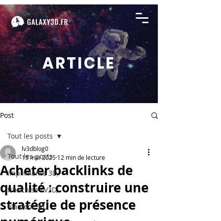
ARTICLE
Post
Tout les posts
lv3dblog0
Tout les posts
15 mai 2025
12 min de lecture
Acheter backlinks de
imprimante 3D,
qualité : construire une
franchise LV3D,
stratégie de présence
filament 3d,