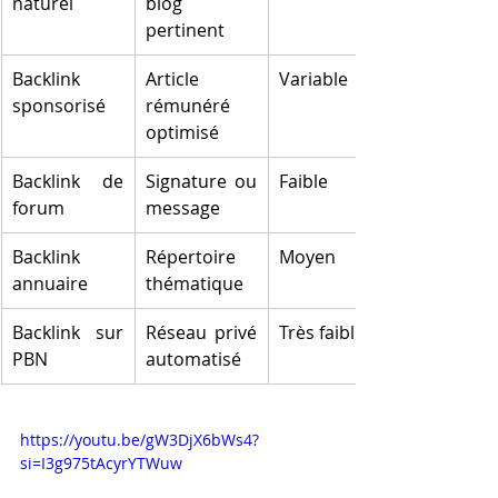
naturel
blog 
pertinent
Backlink 
Article 
Variable
sponsorisé
rémunéré 
optimisé
Backlink de 
Signature ou 
Faible
forum
message
Backlink 
Répertoire 
Moyen
annuaire
thématique
Backlink sur 
Réseau privé 
Très faible
PBN
automatisé
https://youtu.be/gW3DjX6bWs4?
si=I3g975tAcyrYTWuw