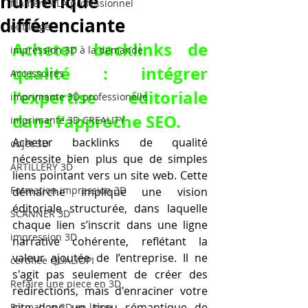
numérique
filament PLA professionnel
différenciante
outillage
Acheter backlinks de 
impression 3D à la demande
qualité : intégrer 
Accessoires
l’expertise éditoriale 
imprimante 3D professionelle
dans l’approche SEO.
imprimante 3D CREALITY
Acheter backlinks de qualité 
objet 3D
nécessite bien plus que de simples 
ARTILLERY 3D
liens pointant vers un site web. Cette 
Formation impression 3D
démarche implique une vision 
éditoriale structurée, dans laquelle 
SCANNER 3D
chaque lien s’inscrit dans une ligne 
impression 3D
narrative cohérente, reflétant la 
valeur ajoutée de l’entreprise. Il ne 
certifiée QUALIOPI
s'agit pas seulement de créer des 
Refaire une piece en 3D
redirections, mais d'enraciner votre 
site dans un tissu sémantique de 
Formation 3D en ligne.