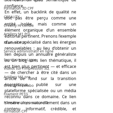
confiance.
Formation 3D CPF
En effet, un backlink de qualité ne 
CREALITY,
doit pas être perçu comme une 
entité isolée, mais comme un 
Creality Hi combo
élément organique d’un ensemble 
Artillery M1 Pro
éditorial pertinent. Prenons l’exemple 
d’un site spécialisé dans les énergies 
Filament PLA
renouvelables : au lieu d’obtenir un 
Service administratif en ligne
lien depuis un annuaire généraliste 
Secrétaire en Ligne
ou un blog sans lien thématique, il 
est bien plus pertinent — et efficace 
Vidéos sur l'impression 3D,
— de chercher à être cité dans un 
Artillery M1 pro
article de fond sur la transition 
énergétique, publié sur une 
Creality HI combo
plateforme spécialisée ou un média 
Filament PETG
reconnu dans ce domaine. Ce lien 
s’insère alors naturellement dans un 
Formation impresssion 3D
contenu informatif, crédible, et 
formation CPF