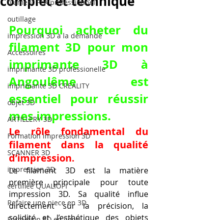
complet et technique
filament PLA professionnel
outillage
Pourquoi acheter du 
impression 3D à la demande
filament 3D pour mon 
Accessoires
imprimante 3D à 
imprimante 3D professionelle
Angoulême est 
imprimante 3D CREALITY
essentiel pour réussir 
objet 3D
mes impressions.
ARTILLERY 3D
Le rôle fondamental du 
Formation impression 3D
filament dans la qualité 
SCANNER 3D
d’impression.
impression 3D
Le filament 3D est la matière 
première principale pour toute 
certifiée QUALIOPI
impression 3D. Sa qualité influe 
Refaire une piece en 3D
directement sur la précision, la 
solidité et l’esthétique des objets 
Formation 3D en ligne.