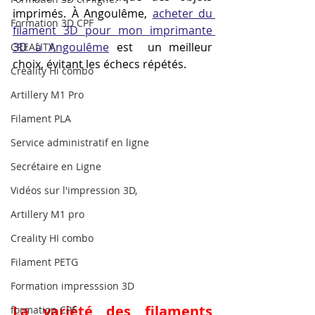
imprimés. À Angoulême, 
acheter du 
Formation 3D CPF
filament 3D pour mon imprimante 
3D à Angoulême
 est  un meilleur 
CREALITY,
choix, évitant les échecs répétés.
Creality Hi combo
Artillery M1 Pro
Filament PLA
Service administratif en ligne
Secrétaire en Ligne
Vidéos sur l'impression 3D,
Artillery M1 pro
Creality HI combo
Filament PETG
Formation impresssion 3D
La variété des filaments 
formation CPF