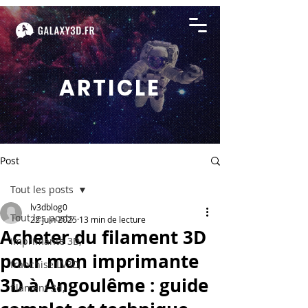
ARTICLE
Post
Tout les posts
lv3dblog0
Tout les posts
22 juin 2025
13 min de lecture
Acheter du filament 3D
imprimante 3D,
pour mon imprimante
franchise LV3D,
3D à Angoulême : guide
filament 3d,