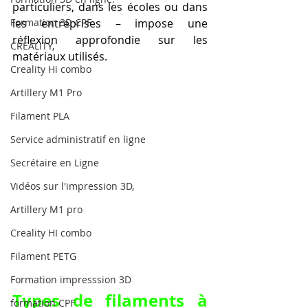
particuliers, dans les écoles ou dans 
Formation 3D CPF
les entreprises – impose une 
réflexion approfondie sur les 
CREALITY,
matériaux utilisés.
Creality Hi combo
Artillery M1 Pro
Filament PLA
Service administratif en ligne
Secrétaire en Ligne
Vidéos sur l'impression 3D,
Artillery M1 pro
Creality HI combo
Filament PETG
Formation impresssion 3D
Types de filaments à 
formation CPF