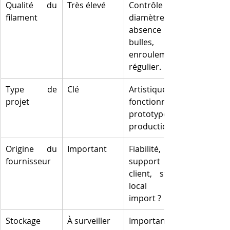
Qualité du 
Très élevé
Contrôle du 
filament
diamètre, 
absence de 
bulles, 
enroulement 
régulier.
Type de 
Clé
Artistique, 
projet
fonctionnel, 
prototype, 
production ?
Origine du 
Important
Fiabilité, 
fournisseur
support 
client, stock 
local ou 
import ?
Stockage
À surveiller
Importance 