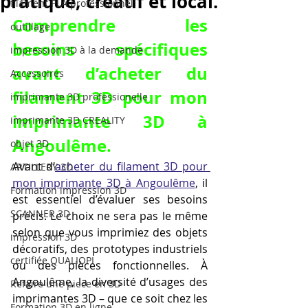
pratique, créatif et local.
filament PLA professionnel
Comprendre les 
outillage
besoins spécifiques 
impression 3D à la demande
avant d’acheter du 
Accessoires
filament 3D pour mon 
imprimante 3D professionelle
imprimante 3D à 
imprimante 3D CREALITY
Angoulême.
objet 3D
Avant d'
acheter du filament 3D pour 
ARTILLERY 3D
mon imprimante 3D à Angoulême
, il 
Formation impression 3D
est essentiel d’évaluer ses besoins 
SCANNER 3D
précis. Le choix ne sera pas le même 
selon que vous imprimiez des objets 
impression 3D
décoratifs, des prototypes industriels 
certifiée QUALIOPI
ou des pièces fonctionnelles. À 
Angoulême, la diversité d’usages des 
Refaire une piece en 3D
imprimantes 3D – que ce soit chez les 
Formation 3D en ligne.