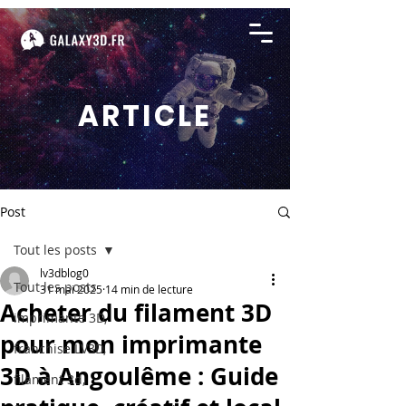
ARTICLE
Post
Tout les posts
lv3dblog0
Tout les posts
31 mai 2025
14 min de lecture
Acheter du filament 3D
imprimante 3D,
pour mon imprimante
franchise LV3D,
3D à Angoulême : Guide
filament 3d,