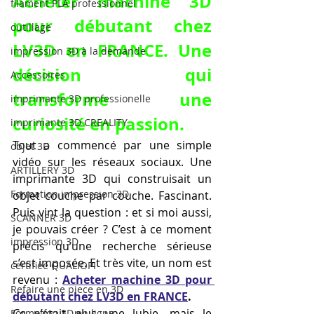
Acheter machine 3D 
filament PLA professionnel
pour débutant chez 
outillage
LV3D en FRANCE. Une 
impression 3D à la demande
décision qui 
Accessoires
transforme une 
imprimante 3D professionelle
curiosité en passion.
imprimante 3D CREALITY
Tout a commencé par une simple 
objet 3D
vidéo sur les réseaux sociaux. Une 
ARTILLERY 3D
imprimante 3D qui construisait un 
Formation impression 3D
objet couche par couche. Fascinant. 
Puis vint la question : et si moi aussi, 
SCANNER 3D
je pouvais créer ? C’est à ce moment 
impression 3D
précis qu’une recherche sérieuse 
s’est imposée. Et très vite, un nom est 
certifiée QUALIOPI
revenu : 
Acheter machine 3D pour 
Refaire une piece en 3D
débutant chez LV3D en FRANCE
.
Ce n’était plus une lubie, mais le 
Formation 3D en ligne.