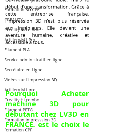
début d’une transformation. Grâce à 
Formation 3D CPF
cette entreprise française, 
CREALITY,
l’impression 3D n’est plus réservée 
aux ingénieurs. Elle devient une 
Creality Hi combo
aventure humaine, créative et 
Artillery M1 Pro
accessible à tous.
Filament PLA
Service administratif en ligne
Secrétaire en Ligne
Vidéos sur l'impression 3D,
Artillery M1 pro
Pourquoi Acheter 
Creality HI combo
machine 3D pour 
Filament PETG
débutant chez LV3D en 
Formation impresssion 3D
FRANCE. est le choix le 
formation CPF