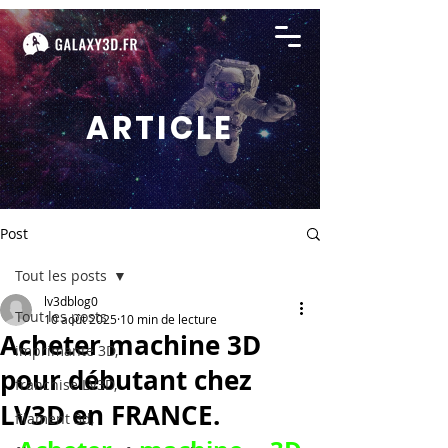
ARTICLE
Post
Tout les posts
lv3dblog0
Tout les posts
10 août 2025
10 min de lecture
Acheter machine 3D
imprimante 3D,
pour débutant chez
franchise LV3D,
LV3D en FRANCE.
filament 3d,