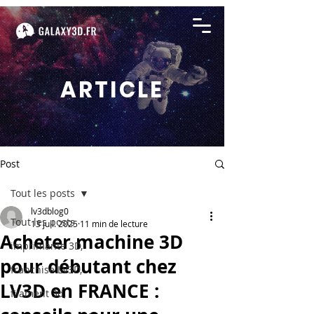
ARTICLE
Post
Tout les posts
lv3dblog0
Tout les posts
13 juil. 2025
11 min de lecture
Acheter machine 3D
imprimante 3D,
pour débutant chez
franchise LV3D,
LV3D en FRANCE :
filament 3d,