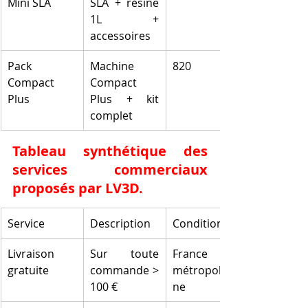
Mini SLA
SLA + résine 
1L + 
accessoires
Pack 
Machine 
820
Compact 
Compact 
Plus
Plus + kit 
complet
Tableau synthétique des 
services commerciaux 
proposés par LV3D.
Service
Description
Conditions
Livraison 
Sur toute 
France 
gratuite
commande > 
métropolitai
100 €
ne