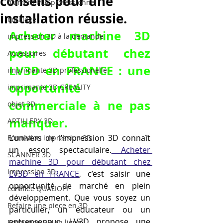
conseils pour une
filament PLA professionnel
installation réussie.
outillage
Acheter machine 3D 
impression 3D à la demande
pour débutant chez 
Accessoires
LV3D en FRANCE : une 
imprimante 3D professionelle
opportunité 
imprimante 3D CREALITY
commerciale à ne pas 
objet 3D
manquer.
ARTILLERY 3D
L’univers de l’impression 3D connaît 
Formation impression 3D
un essor spectaculaire.
 Acheter 
SCANNER 3D
machine 3D pour débutant chez 
impression 3D
LV3D en FRANCE
, c’est saisir une 
opportunité de marché en plein 
certifiée QUALIOPI
développement. Que vous soyez un 
Refaire une piece en 3D
particulier, un éducateur ou un 
entrepreneur, LV3D propose une 
Formation 3D en ligne.