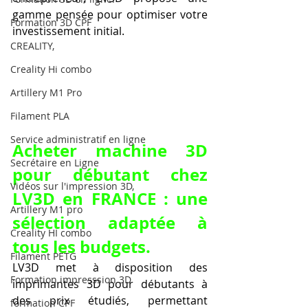
gamme pensée pour optimiser votre 
Formation 3D CPF
investissement initial.
CREALITY,
Creality Hi combo
Artillery M1 Pro
Filament PLA
Service administratif en ligne
Acheter machine 3D 
Secrétaire en Ligne
pour débutant chez 
Vidéos sur l'impression 3D,
LV3D en FRANCE : une 
Artillery M1 pro
sélection adaptée à 
Creality HI combo
tous les budgets.
Filament PETG
LV3D met à disposition des 
Formation impresssion 3D
imprimantes 3D pour débutants à 
des prix étudiés, permettant 
formation CPF