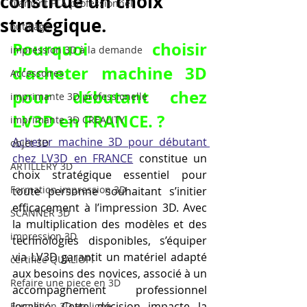
constitue un choix
filament PLA professionnel
stratégique.
outillage
Pourquoi choisir 
impression 3D à la demande
d’acheter machine 3D 
Accessoires
pour débutant chez 
imprimante 3D professionelle
LV3D en FRANCE. ?
imprimante 3D CREALITY
Acheter machine 3D pour débutant 
objet 3D
chez LV3D en FRANCE
 constitue un 
ARTILLERY 3D
choix stratégique essentiel pour 
Formation impression 3D
toute personne souhaitant s’initier 
efficacement à l’impression 3D. Avec 
SCANNER 3D
la multiplication des modèles et des 
impression 3D
technologies disponibles, s’équiper 
via LV3D garantit un matériel adapté 
certifiée QUALIOPI
aux besoins des novices, associé à un 
Refaire une piece en 3D
accompagnement professionnel 
localisé. Cette décision impacte la 
Formation 3D en ligne.