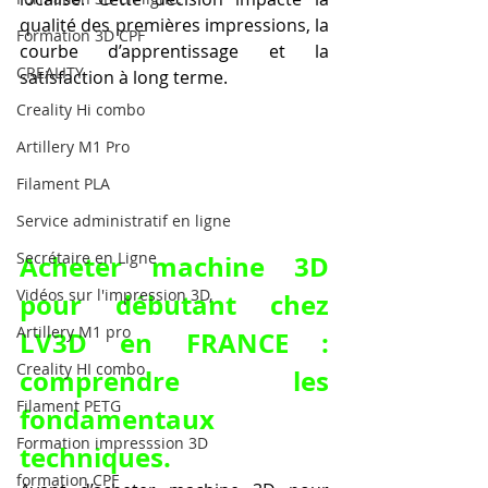
qualité des premières impressions, la 
Formation 3D CPF
courbe d’apprentissage et la 
CREALITY,
satisfaction à long terme.
Creality Hi combo
Artillery M1 Pro
Filament PLA
Service administratif en ligne
Secrétaire en Ligne
Acheter machine 3D 
Vidéos sur l'impression 3D,
pour débutant chez 
Artillery M1 pro
LV3D en FRANCE : 
Creality HI combo
comprendre les 
Filament PETG
fondamentaux 
Formation impresssion 3D
techniques.
formation CPF