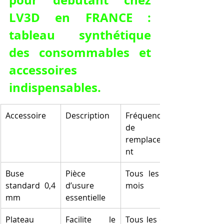
LV3D en FRANCE : 
tableau synthétique 
des consommables et 
accessoires 
indispensables.
Accessoire
Description
Fréquence 
de 
remplaceme
nt
Buse 
Pièce 
Tous les 2-3 
standard 0,4 
d’usure 
mois
mm
essentielle
Plateau 
Facilite le 
Tous les 6-12 