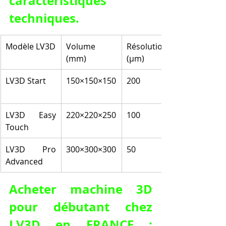
caractéristiques 
techniques.
Modèle LV3D
Volume 
Résolution 
(mm)
(µm)
LV3D Start
150×150×150
200
LV3D Easy 
220×220×250
100
Touch
LV3D Pro 
300×300×300
50
Advanced
Acheter machine 3D 
pour débutant chez 
LV3D en FRANCE : 