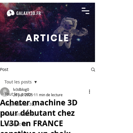
ARTICLE
Post
Tout les posts
lv3dblog0
Tout les posts
20 juil. 2025
11 min de lecture
Acheter machine 3D
imprimante 3D,
pour débutant chez
franchise LV3D,
LV3D en FRANCE
filament 3d,