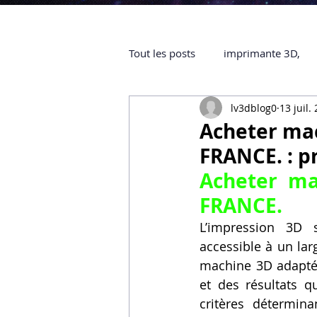
Tout les posts
imprimante 3D,
lv3dblog0
13 juil.
impression 3D à la demande
Acheter ma
FRANCE. : p
objet 3D
ARTILLERY 3D
Acheter ma
FRANCE.
certifiée QUALIOPI
Refaire 
L’impression 3D 
accessible à un lar
machine 3D adaptée 
Creality Hi combo
Artillery
et des résultats qu
critères détermin