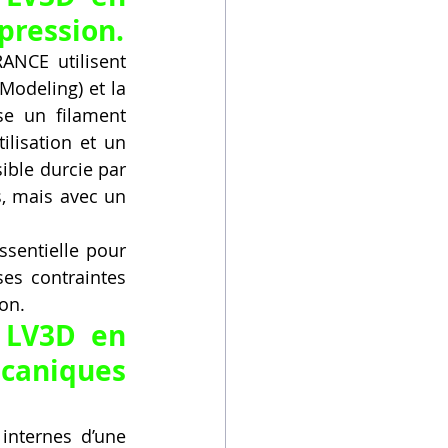
pression.
NCE utilisent 
odeling) et la 
e un filament 
lisation et un 
ible durcie par 
, mais avec un 
sentielle pour 
s contraintes 
ion.
LV3D en 
aniques 
nternes d’une 