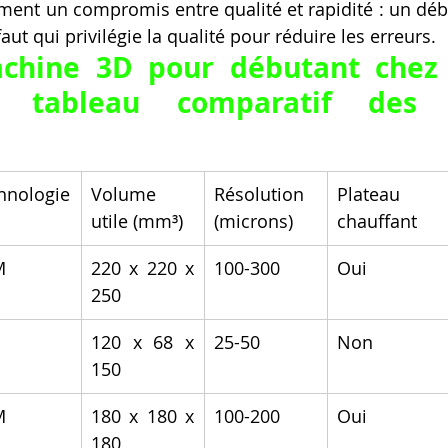
ement un compromis entre qualité et rapidité : un débu
aut qui privilégie la qualité pour réduire les erreurs.
chine 3D pour débutant chez 
 tableau comparatif des m
hnologie
Volume 
Résolution 
Plateau 
utile (mm³)
(microns)
chauffant
M
220 x 220 x 
100-300
Oui
250
120 x 68 x 
25-50
Non
150
M
180 x 180 x 
100-200
Oui
180