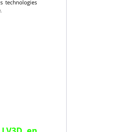
 technologies 
.
LV3D en 