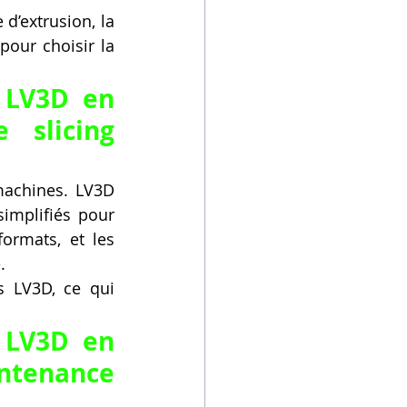
’extrusion, la 
our choisir la 
LV3D en 
slicing 
machines. LV3D 
mplifiés pour 
ormats, et les 
.
s LV3D, ce qui 
LV3D en 
ntenance 