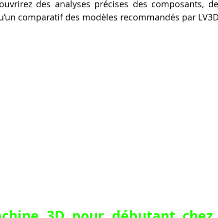
ouvrirez des analyses précises des composants, des
Artillery M1 pro
Creality HI combo
Filament PETG
 qu’un comparatif des modèles recommandés par LV3D
formation CPF
chine 3D pour débutant chez 