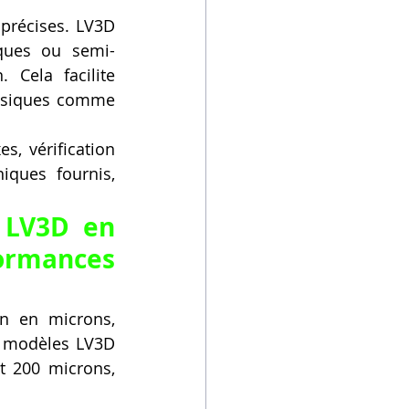
précises. LV3D 
iques ou semi-
Cela facilite 
assiques comme 
, vérification 
ques fournis, 
LV3D en 
mances 
n en microns, 
s modèles LV3D 
 200 microns, 