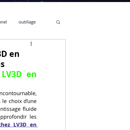
nnel
outillage
te 3D CREALITY
3D en
ns
3D
LV3D en 
CPF
CREALITY,
ontournable, 
le choix d’une 
tissage fluide 
Secrétaire en Ligne
pprofondir les 
hez LV3D en 