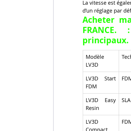
La vitesse est égal
d’un réglage par déf
Acheter ma
FRANCE. :
principaux.
Modèle 
Tec
LV3D
LV3D Start 
FD
FDM
LV3D Easy 
SLA
Resin
LV3D 
FD
Compact 