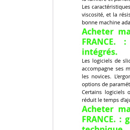
Les caractéristique
viscosité, et la ré
bonne machine ada
Acheter ma
FRANCE. : 
intégrés.
Les logiciels de s
accompagne ses mac
les novices. L’ergo
options de paramétr
Certains logiciels
réduit le temps d’a
Acheter ma
FRANCE. : g
technique.