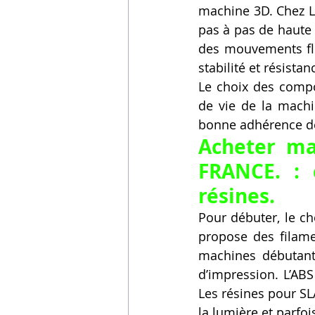
machine 3D. Chez L
pas à pas de haute 
des mouvements flu
stabilité et résistan
Le choix des compo
de vie de la mach
bonne adhérence des
Acheter ma
FRANCE. : 
résines.
Pour débuter, le ch
propose des filame
machines débutante
d’impression. L’ABS
Les résines pour SL
la lumière et parfoi