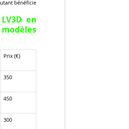
tant bénéficie 
LV3D en 
odèles 
Prix (€)
350
450
300