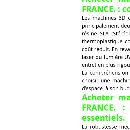
FRANCE. : c
Les machines 3D d
principalement deux
résine SLA (Stéréo
thermoplastique cou
coût réduit. En rev
laser ou lumière UV
entretien plus rigo
La compréhension d
choisir une machin
d’espace, à son budg
Acheter ma
FRANCE. :
essentiels.
La robustesse méc