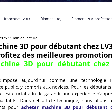
franchise LV3D,
filament 3d,
filament PLA professio
 2025
11 min de lecture
Accessoires
imprimante 3D professionelle
impriman
chine 3D pour débutant chez LV
rofitez des meilleures promotio
Formation impression 3D
SCANNER 3D
impression 
chine 3D pour débutant chez 
une piece en 3D
Formation 3D en ligne.
Formation 3D 
s’impose aujourd’hui comme une technologie inc
ge public, y compris aux novices. Pour les débutants, 
est crucial afin de garantir une expérience d’appren
 M1 Pro
Filament PLA
Service administratif en ligne
alitatifs. Dans cet article technique, nous allons a
ants pour 
acheter machine 3D pour débutant c