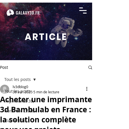
ARTICLE
Post
Tout les posts
lv3dblog0
Tout les posts
30 avr. 2025
5 min de lecture
Acheter une imprimante
imprimante 3D,
3d Bambulab en France :
franchise LV3D,
la solution complète
filament 3d,