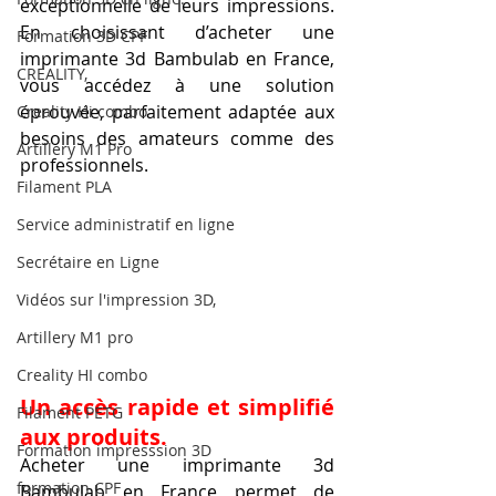
exceptionnelle de leurs impressions. 
En choisissant d’acheter une 
Formation 3D CPF
imprimante 3d Bambulab en France, 
CREALITY,
vous accédez à une solution 
éprouvée, parfaitement adaptée aux 
Creality Hi combo
besoins des amateurs comme des 
Artillery M1 Pro
professionnels.
Filament PLA
Service administratif en ligne
Secrétaire en Ligne
Vidéos sur l'impression 3D,
Artillery M1 pro
Creality HI combo
Un accès rapide et simplifié 
Filament PETG
aux produits.
Formation impresssion 3D
Acheter une imprimante 3d 
formation CPF
Bambulab en France permet de 