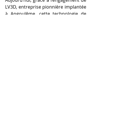
LV3D, entreprise pionnière implantée 
à Angoulême, cette technologie de 
pointe n’est plus réservée à une élite 
industrielle. Elle se démocratise et 
devient accessible à tous : 
particuliers curieux, éducateurs, 
designers, artisans et entreprises 
innovantes. Dans la galaxie 3D que 
façonne LV3D jour après jour, cette 
imprimante représente bien plus 
qu’un simple outil : elle incarne une 
nouvelle ère dans laquelle chaque 
idée peut prendre forme avec des 
nuances infinies.
Cette avancée technologique permet 
désormais d’imprimer des objets en 
3D avec plusieurs couleurs intégrées, 
dans une seule et même opération. 