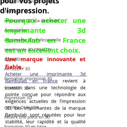
pour vos projets
filament PLA professionnel
d'impression.
outillage
Pourquoi acheter une 
impression 3D à la demande
imprimante 3d 
Accessoires
Bambulab en France 
imprimante 3D professionelle
est un excellent choix.
imprimante 3D CREALITY
Une marque innovante et 
objet 3D
fiable.
ARTILLERY 3D
Acheter une imprimante 3d 
Formation impression 3D
Bambulab en France
 revient à 
investir dans une technologie de 
SCANNER 3D
pointe conçue pour répondre aux 
impression 3D
exigences actuelles de l’impression 
certifiée QUALIOPI
3D. Les imprimantes de la marque 
Bambulab sont réputées pour leur 
Refaire une piece en 3D
stabilité, leur rapidité et la qualité 
Formation 3D en ligne.