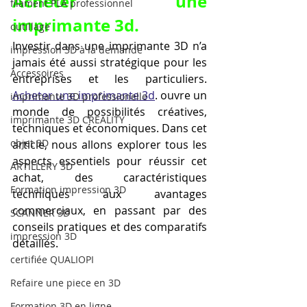
Acheter une 
filament PLA professionnel
imprimante 3d.
outillage
Investir dans une imprimante 3D n’a 
impression 3D à la demande
jamais été aussi stratégique pour les 
Accessoires
entreprises et les particuliers. 
Acheter une imprimante 3d
. ouvre un 
imprimante 3D professionelle
monde de possibilités créatives, 
imprimante 3D CREALITY
techniques et économiques. Dans cet 
objet 3D
article, nous allons explorer tous les 
aspects essentiels pour réussir cet 
ARTILLERY 3D
achat, des caractéristiques 
Formation impression 3D
techniques aux avantages 
commerciaux, en passant par des 
SCANNER 3D
conseils pratiques et des comparatifs 
impression 3D
détaillés.
certifiée QUALIOPI
Refaire une piece en 3D
Formation 3D en ligne.