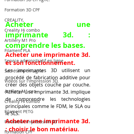
Formation 3D CPF
CREALITY,
Acheter une 
Creality Hi combo
imprimante 3d. : 
Artillery M1 Pro
comprendre les bases.
Filament PLA
Acheter une imprimante 3d. 
Service administratif en ligne
et son fonctionnement.
Les imprimantes 3D utilisent un 
Secrétaire en Ligne
procédé de fabrication additive pour 
Vidéos sur l'impression 3D,
créer des objets couche par couche. 
Artillery M1 pro
Acheter une imprimante 3d. implique 
de comprendre les technologies 
Creality HI combo
principales comme le FDM, le SLA ou 
Filament PETG
le SLS.
Acheter une imprimante 3d. 
Formation impresssion 3D
: choisir le bon matériau.
formation CPF