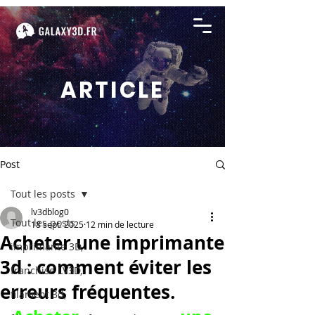
ARTICLE
Post
Tout les posts
lv3dblog0
Tout les posts
18 sept. 2025
12 min de lecture
Acheter une imprimante
imprimante 3D,
3d : comment éviter les
franchise LV3D,
erreurs fréquentes.
filament 3d,