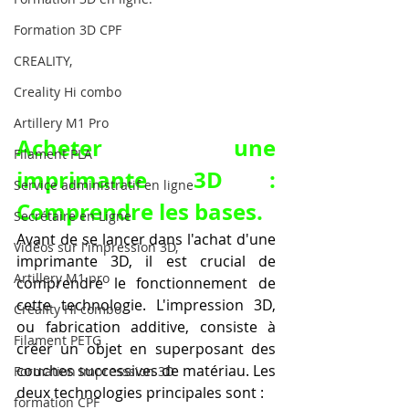
Formation 3D CPF
CREALITY,
Creality Hi combo
Artillery M1 Pro
Acheter une 
Filament PLA
imprimante 3D : 
Service administratif en ligne
Comprendre les bases.
Secrétaire en Ligne
Avant de se lancer dans l'achat d'une 
Vidéos sur l'impression 3D,
imprimante 3D, il est crucial de 
Artillery M1 pro
comprendre le fonctionnement de 
cette technologie. L'impression 3D, 
Creality HI combo
ou fabrication additive, consiste à 
Filament PETG
créer un objet en superposant des 
couches successives de matériau. Les 
Formation impresssion 3D
deux technologies principales sont :
formation CPF