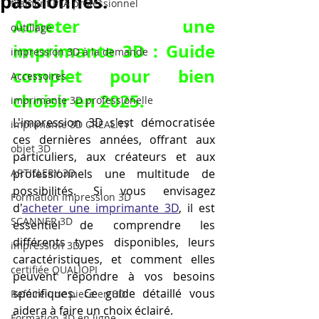
passionnés.
filament PLA professionnel
Acheter une 
outillage
imprimante 3D : Guide 
impression 3D à la demande
complet pour bien 
Accessoires
choisir en 2025.
imprimante 3D professionelle
L'impression 3D s'est démocratisée 
imprimante 3D CREALITY
ces dernières années, offrant aux 
objet 3D
particuliers, aux créateurs et aux 
ARTILLERY 3D
professionnels une multitude de 
possibilités. Si vous envisagez 
Formation impression 3D
d'
acheter une imprimante 3D
, il est 
SCANNER 3D
essentiel de comprendre les 
différents types disponibles, leurs 
impression 3D
caractéristiques, et comment elles 
certifiée QUALIOPI
peuvent répondre à vos besoins 
spécifiques. Ce guide détaillé vous 
Refaire une piece en 3D
aidera à faire un choix éclairé.
Formation 3D en ligne.