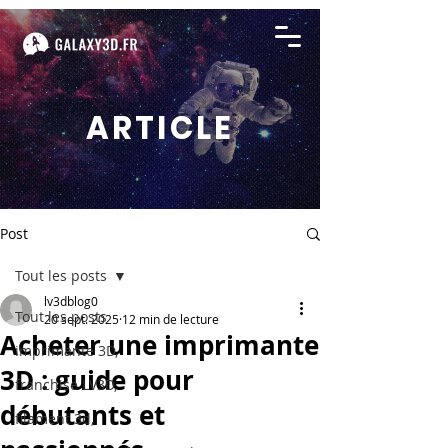
ARTICLE
Post
Tout les posts
lv3dblog0
Tout les posts
20 sept. 2025
12 min de lecture
Acheter une imprimante
imprimante 3D,
3D : guide pour
franchise LV3D,
débutants et
filament 3d,