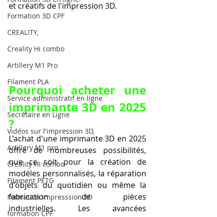
et créatifs de l'impression 3D.
Formation 3D CPF
CREALITY,
Creality Hi combo
Artillery M1 Pro
Filament PLA
Pourquoi acheter une 
Service administratif en ligne
imprimante 3D en 2025 
Secrétaire en Ligne
?
Vidéos sur l'impression 3D,
L'achat d'une imprimante 3D en 2025 
Artillery M1 pro
offre de nombreuses possibilités, 
que ce soit pour la création de 
Creality HI combo
modèles personnalisés, la réparation 
Filament PETG
d'objets du quotidien ou même la 
fabrication de pièces 
Formation impresssion 3D
industrielles. Les avancées 
formation CPF