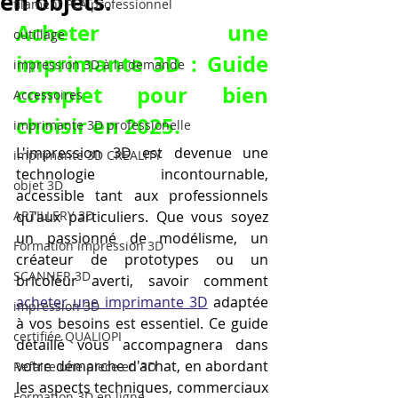
en objets.
filament PLA professionnel
Acheter une 
outillage
imprimante 3D : Guide 
impression 3D à la demande
complet pour bien 
Accessoires
choisir en 2025.
imprimante 3D professionelle
L'impression 3D est devenue une 
imprimante 3D CREALITY
technologie incontournable, 
objet 3D
accessible tant aux professionnels 
ARTILLERY 3D
qu'aux particuliers. Que vous soyez 
un passionné de modélisme, un 
Formation impression 3D
créateur de prototypes ou un 
SCANNER 3D
bricoleur averti, savoir comment 
acheter une imprimante 3D
 adaptée 
impression 3D
à vos besoins est essentiel. Ce guide 
certifiée QUALIOPI
détaillé vous accompagnera dans 
votre démarche d'achat, en abordant 
Refaire une piece en 3D
les aspects techniques, commerciaux 
Formation 3D en ligne.