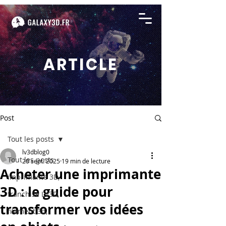
ARTICLE
Post
Tout les posts
lv3dblog0
Tout les posts
20 sept. 2025
19 min de lecture
Acheter une imprimante
imprimante 3D,
3D : le guide pour
franchise LV3D,
transformer vos idées
filament 3d,