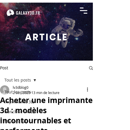
ARTICLE
Post
Tout les posts
lv3dblog0
Tout les posts
2 oct. 2025
13 min de lecture
Acheter une imprimante
imprimante 3D,
3d : modèles
franchise LV3D,
incontournables et
filament 3d,