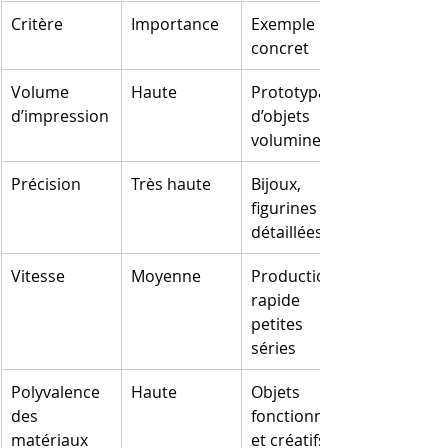
Critère
Importance
Exemple 
concret
Volume 
Haute
Prototypage 
d’impression
d’objets 
volumineux
Précision
Très haute
Bijoux, 
figurines 
détaillées
Vitesse
Moyenne
Production 
rapide de 
petites 
séries
Polyvalence 
Haute
Objets 
des 
fonctionnels 
matériaux
et créatifs