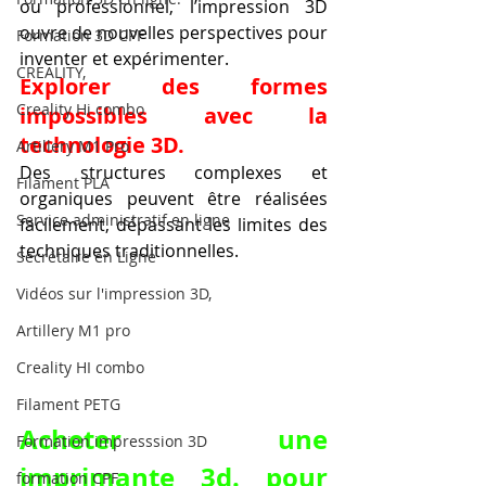
ou professionnel, l’impression 3D 
ouvre de nouvelles perspectives pour 
Formation 3D CPF
inventer et expérimenter.
CREALITY,
Explorer des formes 
Creality Hi combo
impossibles avec la 
technologie 3D.
Artillery M1 Pro
Des structures complexes et 
Filament PLA
organiques peuvent être réalisées 
Service administratif en ligne
facilement, dépassant les limites des 
techniques traditionnelles.
Secrétaire en Ligne
Vidéos sur l'impression 3D,
Artillery M1 pro
Creality HI combo
Filament PETG
Acheter une 
Formation impresssion 3D
imprimante 3d. pour 
formation CPF