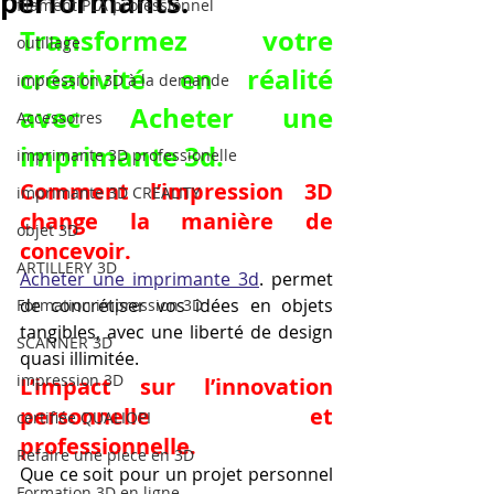
performants.
filament PLA professionnel
Transformez votre 
outillage
créativité en réalité 
impression 3D à la demande
avec Acheter une 
Accessoires
imprimante 3d.
imprimante 3D professionelle
Comment l’impression 3D 
imprimante 3D CREALITY
change la manière de 
objet 3D
concevoir.
ARTILLERY 3D
Acheter une imprimante 3d
. permet 
de concrétiser vos idées en objets 
Formation impression 3D
tangibles, avec une liberté de design 
SCANNER 3D
quasi illimitée.
impression 3D
L’impact sur l’innovation 
personnelle et 
certifiée QUALIOPI
professionnelle.
Refaire une piece en 3D
Que ce soit pour un projet personnel 
Formation 3D en ligne.