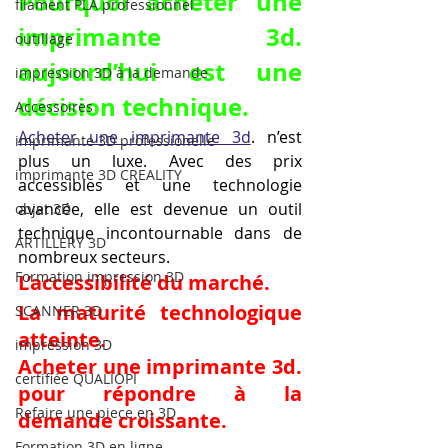
Pourquoi acheter une 
filament PLA professionnel
imprimante 3d. 
outillage
aujourd’hui est une 
impression 3D à la demande
décision technique.
Accessoires
Acheter une imprimante 3d
. n’est 
imprimante 3D professionelle
plus un luxe. Avec des prix 
imprimante 3D CREALITY
accessibles et une technologie 
avancée, elle est devenue un outil 
objet 3D
technique incontournable dans de 
ARTILLERY 3D
nombreux secteurs.
Formation impression 3D
L’accessibilité du marché.
La maturité technologique 
SCANNER 3D
atteinte.
impression 3D
Acheter une imprimante 3d. 
certifiée QUALIOPI
pour répondre à la 
Refaire une piece en 3D
demande croissante.
Formation 3D en ligne.