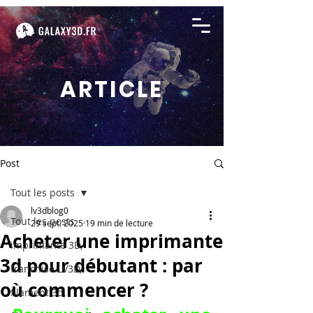
ARTICLE
Post
Tout les posts
lv3dblog0
Tout les posts
29 sept. 2025
19 min de lecture
Acheter une imprimante
imprimante 3D,
3d pour débutant : par
franchise LV3D,
où commencer ?
filament 3d,