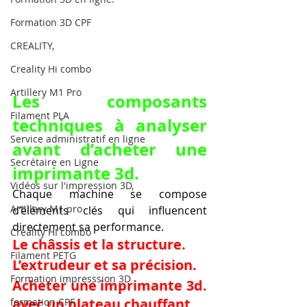
Formation 3D CPF
CREALITY,
Creality Hi combo
Artillery M1 Pro
Les composants 
Filament PLA
techniques à analyser 
Service administratif en ligne
avant d’acheter une 
Secrétaire en Ligne
imprimante 3d.
Vidéos sur l'impression 3D,
Chaque machine se compose 
Artillery M1 pro
d’éléments clés qui influencent 
directement sa performance.
Creality HI combo
Le châssis et la structure.
Filament PETG
L’extrudeur et sa précision.
Formation impresssion 3D
Acheter une imprimante 3d. 
avec un plateau chauffant.
formation CPF