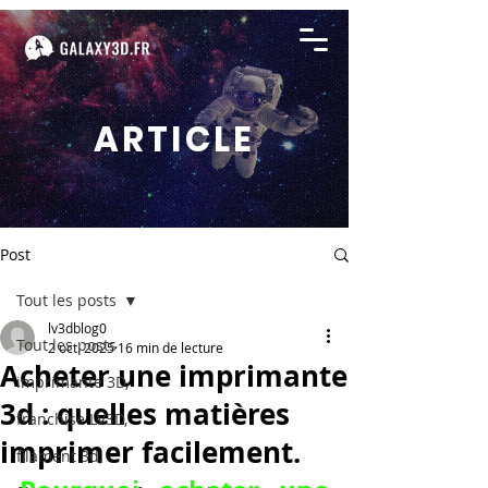
ARTICLE
Post
Tout les posts
lv3dblog0
Tout les posts
2 oct. 2025
16 min de lecture
Acheter une imprimante
imprimante 3D,
3d : quelles matières
franchise LV3D,
imprimer facilement.
filament 3d,