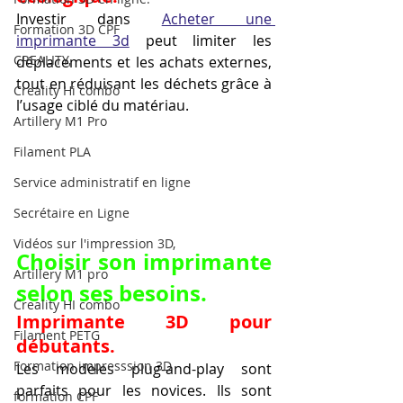
Investir dans 
Acheter une 
Formation 3D CPF
imprimante 3d
 peut limiter les 
CREALITY,
déplacements et les achats externes, 
tout en réduisant les déchets grâce à 
Creality Hi combo
l’usage ciblé du matériau.
Artillery M1 Pro
Filament PLA
Service administratif en ligne
Secrétaire en Ligne
Vidéos sur l'impression 3D,
Choisir son imprimante 
Artillery M1 pro
selon ses besoins.
Creality HI combo
Imprimante 3D pour 
Filament PETG
débutants.
Formation impresssion 3D
Les modèles plug-and-play sont 
parfaits pour les novices. Ils sont 
formation CPF