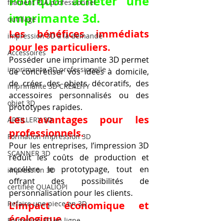
Pourquoi acheter une 
filament PLA professionnel
imprimante 3d.
outillage
Les bénéfices immédiats 
impression 3D à la demande
pour les particuliers.
Accessoires
Posséder une imprimante 3D permet 
imprimante 3D professionelle
de concrétiser vos idées à domicile, 
de créer des objets décoratifs, des 
imprimante 3D CREALITY
accessoires personnalisés ou des 
objet 3D
prototypes rapides.
Les avantages pour les 
ARTILLERY 3D
professionnels.
Formation impression 3D
Pour les entreprises, l’impression 3D 
SCANNER 3D
réduit les coûts de production et 
accélère le prototypage, tout en 
impression 3D
offrant des possibilités de 
certifiée QUALIOPI
personnalisation pour les clients.
Refaire une piece en 3D
L’impact économique et 
écologique.
Formation 3D en ligne.