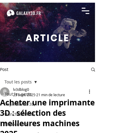
ARTICLE
Post
Tout les posts
lv3dblog0
Tout les posts
23 sept. 2025
21 min de lecture
Acheter une imprimante
imprimante 3D,
3D : sélection des
franchise LV3D,
meilleures machines
filament 3d,