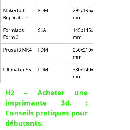
MakerBot 
FDM
295x195x165 
Replicator+
mm
Formlabs 
SLA
145x145x185 
Form 3
mm
Prusa i3 MK4
FDM
250x210x210 
mm
Ultimaker S5
FDM
330x240x300 
mm
H2 – Acheter une 
imprimante 3d. : 
Conseils pratiques pour 
débutants.