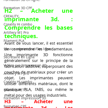
Formation 3D CPF
H2 – Acheter une 
CREALITY,
imprimante 3d. : 
Creality Hi combo
Comprendre les bases 
Artillery M1 Pro
techniques.
Filament PLA
Avant de vous lancer, il est essentiel 
de comprendre les fondamentaux. 
Service administratif en ligne
Une imprimante 3D fonctionne 
Secrétaire en Ligne
généralement sur le principe de la 
Vidéos sur l'impression 3D,
fabrication additive, superposant des 
couches de matériaux pour créer un 
Artillery M1 pro
objet. Les imprimantes peuvent 
Creality HI combo
utiliser différents matériaux, dont le 
plastique PLA, l’ABS, ou même le 
Filament PETG
métal pour des usages industriels.
Formation impresssion 3D
H3 – Acheter une 
formation CPF
imprimante 3d. : Les 