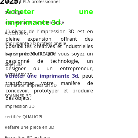
2025.
filament PLA professionnel
Acheter une 
outillage
imprimante 3d.
impression 3D à la demande
L’univers de l’impression 3D est en 
Accessoires
pleine expansion, offrant des 
imprimante 3D professionelle
possibilités créatives et industrielles 
sans précédent. Que vous soyez un 
imprimante 3D CREALITY
passionné de technologie, un 
objet 3D
designer ou un entrepreneur, 
ARTILLERY 3D
acheter une imprimante 3d
.
 peut 
transformer votre manière de 
Formation impression 3D
concevoir, prototyper et produire 
SCANNER 3D
des objets.
impression 3D
certifiée QUALIOPI
Refaire une piece en 3D
Formation 3D en ligne.