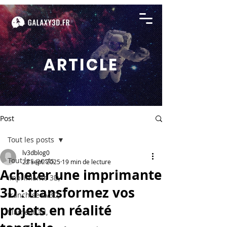
ARTICLE
Post
Tout les posts
lv3dblog0
Tout les posts
22 sept. 2025
19 min de lecture
Acheter une imprimante
imprimante 3D,
3D : transformez vos
franchise LV3D,
projets en réalité
filament 3d,