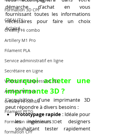
démarche d'achat en vous 
Formation 3D CPF
fournissant toutes les informations 
CREALITY,
nécessaires pour faire un choix 
éclairé.
Creality Hi combo
Artillery M1 Pro
Filament PLA
Service administratif en ligne
Secrétaire en Ligne
Pourquoi acheter une 
Vidéos sur l'impression 3D,
imprimante 3D ?
Artillery M1 pro
L'acquisition d'une imprimante 3D 
Creality HI combo
peut répondre à divers besoins :
Filament PETG
Prototypage rapide
 : Idéale pour 
les ingénieurs et designers 
Formation impresssion 3D
souhaitant tester rapidement 
formation CPF