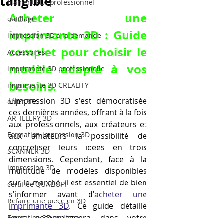
tangible
filament PLA professionnel
Acheter une 
outillage
imprimante 3D : Guide 
impression 3D à la demande
complet pour choisir le 
Accessoires
modèle adapté à vos 
imprimante 3D professionelle
besoins.
imprimante 3D CREALITY
L'impression 3D s'est démocratisée 
objet 3D
ces dernières années, offrant à la fois 
ARTILLERY 3D
aux professionnels, aux créateurs et 
Formation impression 3D
aux amateurs la possibilité de 
concrétiser leurs idées en trois 
SCANNER 3D
dimensions. Cependant, face à la 
impression 3D
multitude de modèles disponibles 
sur le marché, il est essentiel de bien 
certifiée QUALIOPI
s'informer avant d'
acheter une 
Refaire une piece en 3D
imprimante 3D
. Ce guide détaillé 
vous accompagnera dans votre 
Formation 3D en ligne.