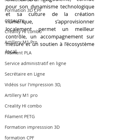
pour son dynamisme technologique 
Formation 3D CPF
et sa culture de la création 
CREALITY,
numérique, s’approvisionner 
localement permet un meilleur 
Creality Hi combo
contrôle, un accompagnement sur 
Artillery M1 Pro
mesure et un soutien à l’écosystème 
local.
Filament PLA
Service administratif en ligne
Secrétaire en Ligne
Vidéos sur l'impression 3D,
Artillery M1 pro
Creality HI combo
Filament PETG
Formation impresssion 3D
formation CPF