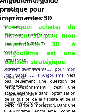
Angoulême: guide
filament PLA professionnel
pratique pour
outillage
imprimantes 3D
impression 3D à la demande
Pourquoi acheter du 
Accessoires
filament 3D pour mon 
imprimante 3D professionelle
imprimante 3D à 
imprimante 3D CREALITY
Angoulême est une 
objet 3D
décision stratégique.
ARTILLERY 3D
Acheter du filament 3D pour mon 
Formation impression 3D
imprimante 3D à Angoulême
 n'est 
SCANNER 3D
pas seulement une question de 
impression 3D
réapprovisionnement, c’est une 
étape essentielle dans l'optimisation 
certifiée QUALIOPI
de la qualité, de la fiabilité et de la 
Refaire une piece en 3D
performance d’impression. Dans une 
ville comme Angoulême, connue 
Formation 3D en ligne.