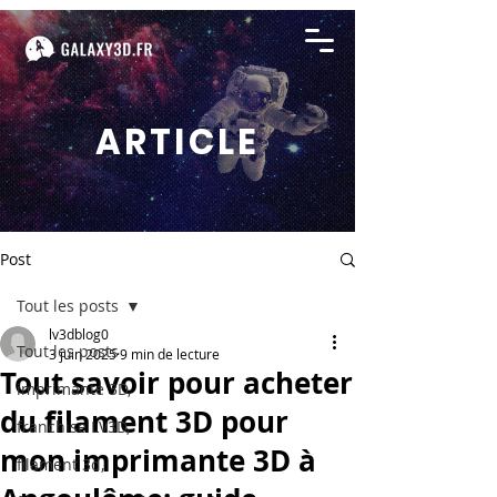
ARTICLE
Post
Tout les posts
lv3dblog0
Tout les posts
3 juin 2025
9 min de lecture
Tout savoir pour acheter
imprimante 3D,
du filament 3D pour
franchise LV3D,
mon imprimante 3D à
filament 3d,