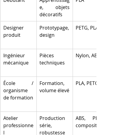
Débutant
Apprentissag
PLA
e, objets 
décoratifs
Designer 
Prototypage, 
PETG, PLA
produit
design
Ingénieur 
Pièces 
Nylon, ABS
mécanique
techniques
École / 
Formation, 
PLA, PETG
organisme 
volume élevé
de formation
Atelier 
Production 
ABS, PETG, 
professionne
série, 
composites
l
robustesse