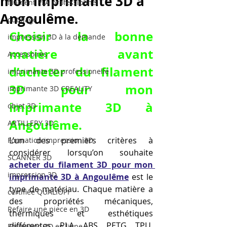
mon imprimante 3D à
filament PLA professionnel
Angoulême.
outillage
Choisir la bonne 
impression 3D à la demande
matière avant 
Accessoires
d’acheter du filament 
imprimante 3D professionelle
3D pour mon 
imprimante 3D CREALITY
imprimante 3D à 
objet 3D
Angoulême.
ARTILLERY 3D
L’un des premiers critères à 
Formation impression 3D
considérer lorsqu’on souhaite 
SCANNER 3D
acheter du filament 3D pour mon 
impression 3D
imprimante 3D à Angoulême
 est le 
type de matériau. Chaque matière a 
certifiée QUALIOPI
des propriétés mécaniques, 
Refaire une piece en 3D
thermiques et esthétiques 
différentes. PLA, ABS, PETG, TPU, 
Formation 3D en ligne.