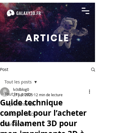
ARTICLE
Post
Tout les posts
lv3dblog0
Tout les posts
27 juil. 2025
12 min de lecture
Guide technique
imprimante 3D,
complet pour l’acheter
franchise LV3D,
du filament 3D pour
filament 3d,