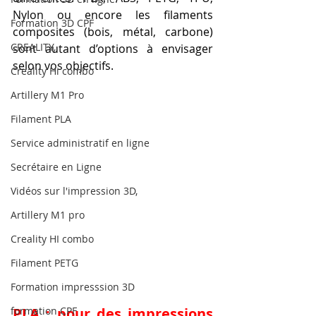
Nylon ou encore les filaments 
Formation 3D CPF
composites (bois, métal, carbone) 
CREALITY,
sont autant d’options à envisager 
selon vos objectifs.
Creality Hi combo
Artillery M1 Pro
Filament PLA
Service administratif en ligne
Secrétaire en Ligne
Vidéos sur l'impression 3D,
Artillery M1 pro
Creality HI combo
Filament PETG
Formation impresssion 3D
formation CPF
PLA : pour des impressions 