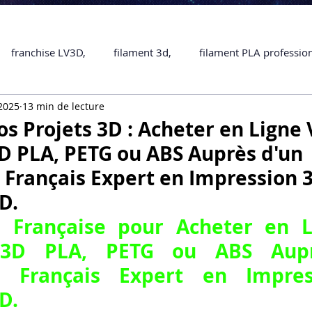
franchise LV3D,
filament 3d,
filament PLA professio
 2025
13 min de lecture
Accessoires
imprimante 3D professionelle
impriman
os Projets 3D : Acheter en Ligne 
D PLA, PETG ou ABS Auprès d'un
Formation impression 3D
SCANNER 3D
impression 
 Français Expert en Impression 
D.
une piece en 3D
Formation 3D en ligne.
Formation 3D 
e Française pour 
Acheter en L
 3D PLA, PETG ou ABS Aupr
r Français Expert en Impres
 M1 Pro
Filament PLA
Service administratif en ligne
D
.