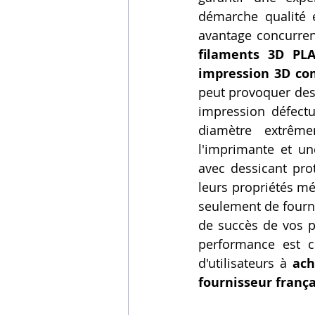
démarche qualité e
avantage concurren
filaments 3D PLA
impression 3D c
peut provoquer des 
impression défectu
diamètre extrême
l'imprimante et un
avec dessicant prot
leurs propriétés m
seulement de fourni
de succès de vos pr
performance est c
d'utilisateurs à 
ach
fournisseur franç