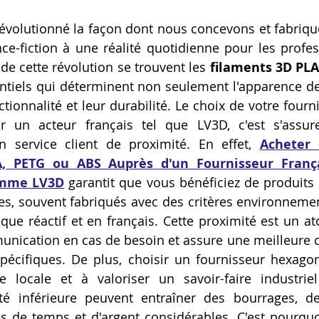
Artillery M1 pro
Creality HI combo
Filament PETG
évolutionné la façon dont nous concevons et fabriquo
ce-fiction à une réalité quotidienne pour les profess
e cette révolution se trouvent les 
filaments 3D PLA
formation CPF
tiels qui déterminent non seulement l'apparence de 
tionnalité et leur durabilité. Le choix de votre fourn
r un acteur français tel que LV3D, c'est s'assure
n service client de proximité. En effet, 
Acheter 
, PETG ou ABS Auprès d'un Fournisseur França
omme LV3D
 garantit que vous bénéficiez de produits
 souvent fabriqués avec des critères environnementa
que réactif et en français. Cette proximité est un ato
mmunication en cas de besoin et assure une meilleure
pécifiques. De plus, choisir un fournisseur hexagon
e locale et à valoriser un savoir-faire industriel
té inférieure peuvent entraîner des bourrages, de
es de temps et d'argent considérables. C'est pourquoi