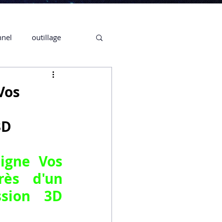
nnel
outillage
te 3D CREALITY
Vos
3D
3D
CPF
CREALITY,
igne Vos 
ès d'un 
sion 3D 
Secrétaire en Ligne