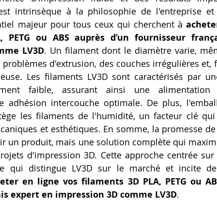
st intrinsèque à la philosophie de l'entreprise et
tiel majeur pour tous ceux qui cherchent à 
acheter
, PETG ou ABS auprès d’un fournisseur frança
omme LV3D
. Un filament dont le diamètre varie, mê
problèmes d'extrusion, des couches irrégulières et, f
euse. Les filaments LV3D sont caractérisés par une
ment faible, assurant ainsi une alimentation 
e adhésion intercouche optimale. De plus, l'emball
ège les filaments de l'humidité, un facteur clé qui
écaniques et esthétiques. En somme, la promesse de 
r un produit, mais une solution complète qui maximi
ojets d'impression 3D. Cette approche centrée sur la
e qui distingue LV3D sur le marché et incite de
eter en ligne vos filaments 3D PLA, PETG ou AB
ais expert en impression 3D comme LV3D
.