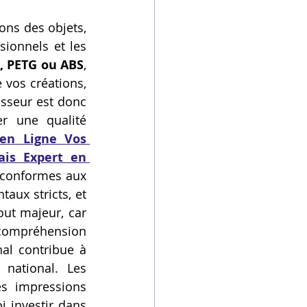
ns des objets, 
ionnels et les 
, PETG ou ABS
, 
vos créations, 
isseur est donc 
r une qualité 
en Ligne Vos 
is Expert en 
 conformes aux 
ux stricts, et 
ut majeur, car 
 compréhension 
al contribue à 
 national. Les 
s impressions 
 investir dans 