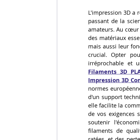
Vidéos sur l'impression 3D,
L'impression 3D a r
passant de la scien
amateurs. Au cœur d
Formation impresssion 3D
des matériaux essen
mais aussi leur fonc
crucial. Opter pou
irréprochable et u
Filaments 3D PLA
Impression 3D C
normes européennes,
d'un support techni
elle facilite la co
de vos exigences s
soutenir l'économi
filaments de quali
ratées, et des pert