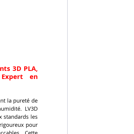
nts 3D PLA, 
Expert en 
t la pureté de 
umidité. LV3D 
 standards les 
rigoureux pour 
cables. Cette 