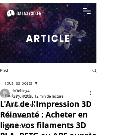
ARTICLE
Post
Tout les posts
lv3dblog4
Tout les posts
28 juil. 2025
12 min de lecture
L'Art de l'Impression 3D
imprimante 3D,
Réinventé : Acheter en
franchise LV3D,
ligne vos filaments 3D
filament 3d,