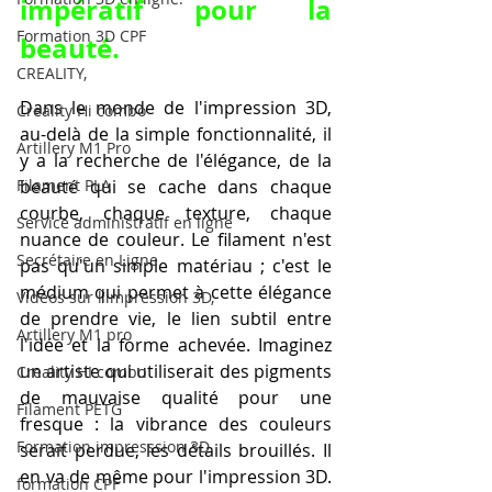
impératif pour la 
Formation 3D CPF
beauté.
CREALITY,
Dans le monde de l'impression 3D, 
Creality Hi combo
au-delà de la simple fonctionnalité, il 
Artillery M1 Pro
y a la recherche de l'élégance, de la 
Filament PLA
beauté qui se cache dans chaque 
courbe, chaque texture, chaque 
Service administratif en ligne
nuance de couleur. Le filament n'est 
Secrétaire en Ligne
pas qu'un simple matériau ; c'est le 
médium qui permet à cette élégance 
Vidéos sur l'impression 3D,
de prendre vie, le lien subtil entre 
Artillery M1 pro
l'idée et la forme achevée. Imaginez 
un artiste qui utiliserait des pigments 
Creality HI combo
de mauvaise qualité pour une 
Filament PETG
fresque : la vibrance des couleurs 
Formation impresssion 3D
serait perdue, les détails brouillés. Il 
en va de même pour l'impression 3D. 
formation CPF