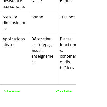
Résistance 
Faible
Bonne
aux solvants
Stabilité 
Bonne
Très bonne
dimensionne
lle
Applications 
Décoration, 
Pièces 
idéales
prototypage 
fonctionnelle
visuel, 
s, 
enseigneme
contenants, 
nt
outils, 
boîtiers
Votre Guide 
Personnalisé : 