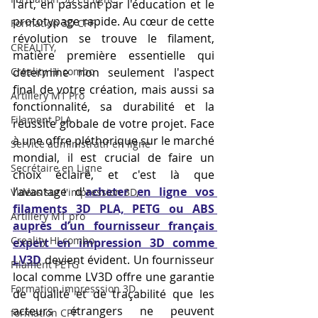
l'art, en passant par l'éducation et le 
prototypage rapide. Au cœur de cette 
Formation 3D CPF
révolution se trouve le filament, 
CREALITY,
matière première essentielle qui 
Creality Hi combo
détermine non seulement l'aspect 
final de votre création, mais aussi sa 
Artillery M1 Pro
fonctionnalité, sa durabilité et la 
Filament PLA
réussite globale de votre projet. Face 
à une offre pléthorique sur le marché 
Service administratif en ligne
mondial, il est crucial de faire un 
Secrétaire en Ligne
choix éclairé, et c'est là que 
l'avantage d'
acheter en ligne vos 
Vidéos sur l'impression 3D,
filaments 3D PLA, PETG ou ABS 
Artillery M1 pro
auprès d’un fournisseur français 
Creality HI combo
expert en impression 3D comme 
LV3D
 devient évident. Un fournisseur 
Filament PETG
local comme LV3D offre une garantie 
Formation impresssion 3D
de qualité et de traçabilité que les 
acteurs étrangers ne peuvent 
formation CPF