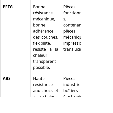
PETG
Bonne 
Pièces 
résistance 
fonctionnelle
mécanique, 
s, 
bonne 
contenants, 
adhérence 
pièces 
des couches, 
mécaniques, 
flexibilité, 
impressions 
résiste à la 
translucides.
chaleur, 
transparent 
possible.
ABS
Haute 
Pièces 
résistance 
industrielles, 
aux chocs et 
boîtiers 
à la chaleur, 
électronique
durabilité, 
s, pièces 
post-
soumises à 