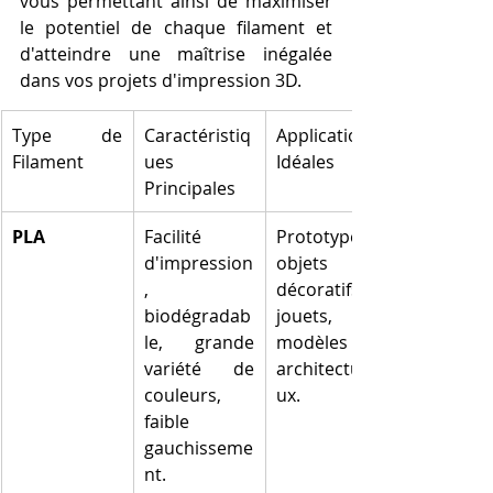
vous permettant ainsi de maximiser 
le potentiel de chaque filament et 
d'atteindre une maîtrise inégalée 
dans vos projets d'impression 3D.
Type de 
Caractéristiq
Applications 
Filament
ues 
Idéales
Principales
PLA
Facilité 
Prototypes, 
d'impression
objets 
, 
décoratifs, 
biodégradab
jouets, 
le, grande 
modèles 
variété de 
architectura
couleurs, 
ux.
faible 
gauchisseme
nt.