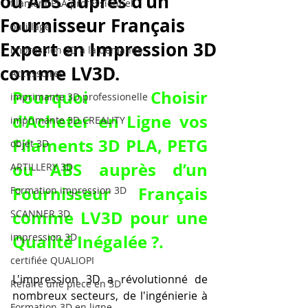
ou ABS auprès d’un
filament PLA professionnel
Fournisseur Français
outillage
Expert en Impression 3D
impression 3D à la demande
comme LV3D.
Accessoires
Pourquoi Choisir 
imprimante 3D professionelle
d'Acheter en Ligne vos 
imprimante 3D CREALITY
Filaments 3D PLA, PETG 
objet 3D
ou ABS auprès d’un 
ARTILLERY 3D
Fournisseur Français 
Formation impression 3D
comme LV3D pour une 
SCANNER 3D
impression 3D
Qualité Inégalée ?.
certifiée QUALIOPI
L'impression 3D a révolutionné de 
Refaire une piece en 3D
nombreux secteurs, de l'ingénierie à 
Formation 3D en ligne.