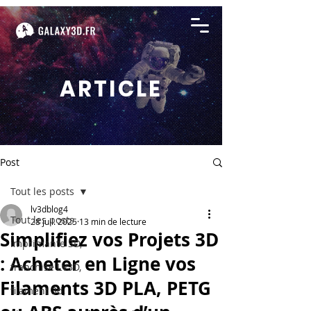
ARTICLE
Post
Tout les posts
lv3dblog4
Tout les posts
28 juil. 2025
13 min de lecture
Simplifiez vos Projets 3D
imprimante 3D,
: Acheter en Ligne vos
franchise LV3D,
Filaments 3D PLA, PETG
filament 3d,