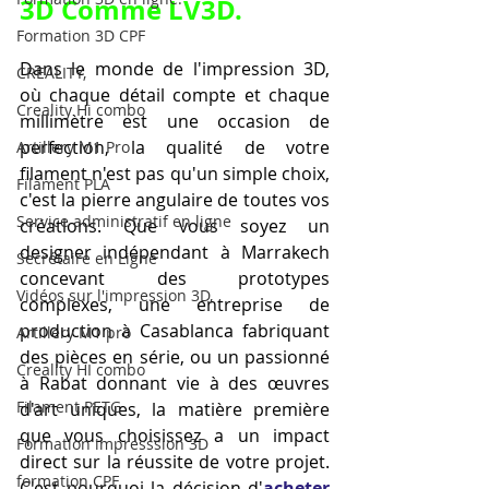
3D Comme LV3D
.
Formation 3D CPF
Dans le monde de l'impression 3D, 
CREALITY,
où chaque détail compte et chaque 
Creality Hi combo
millimètre est une occasion de 
perfection, la qualité de votre 
Artillery M1 Pro
filament n'est pas qu'un simple choix, 
Filament PLA
c'est la pierre angulaire de toutes vos 
Service administratif en ligne
créations. Que vous soyez un 
designer indépendant à Marrakech 
Secrétaire en Ligne
concevant des prototypes 
Vidéos sur l'impression 3D,
complexes, une entreprise de 
production à Casablanca fabriquant 
Artillery M1 pro
des pièces en série, ou un passionné 
Creality HI combo
à Rabat donnant vie à des œuvres 
Filament PETG
d'art uniques, la matière première 
que vous choisissez a un impact 
Formation impresssion 3D
direct sur la réussite de votre projet. 
formation CPF
C'est pourquoi la décision d'
acheter 