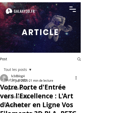
ARTICLE
Post
Tout les posts
lv3dblog4
Tout les posts
31 juil. 2025
21 min de lecture
Votre Porte d'Entrée
imprimante 3D,
vers l'Excellence : L'Art
franchise LV3D,
d'Acheter en Ligne Vos
filament 3d,