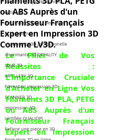
Filaments 3D PLA, PETG
filament PLA professionnel
ou ABS Auprès d'un
outillage
Fournisseur Français
impression 3D à la demande
Expert en Impression 3D
Accessoires
Comme LV3D.
imprimante 3D professionelle
Le Pilier de Vos 
imprimante 3D CREALITY
Réussites : 
objet 3D
L'Importance Cruciale 
ARTILLERY 3D
d'
Acheter en Ligne Vos 
Formation impression 3D
Filaments 3D PLA, PETG 
SCANNER 3D
impression 3D
ou ABS Auprès d'un 
certifiée QUALIOPI
Fournisseur Français 
Refaire une piece en 3D
Expert en Impression 
Formation 3D en ligne.