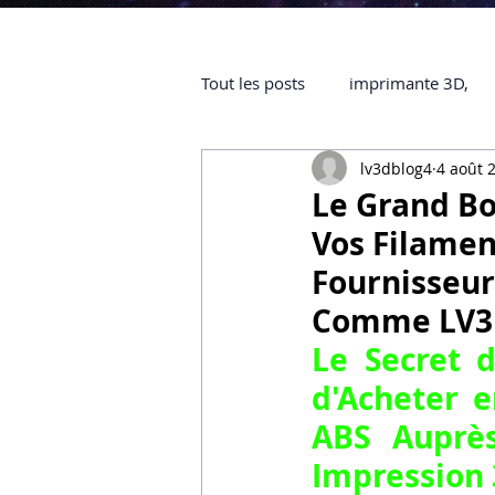
Tout les posts
imprimante 3D,
lv3dblog4
4 août 
impression 3D à la demande
Le Grand Bo
Vos Filamen
objet 3D
ARTILLERY 3D
Fournisseur
Comme LV3D 
certifiée QUALIOPI
Refaire 
Le Secret d
d'
Acheter e
ABS Auprès
Creality Hi combo
Artillery
Impression