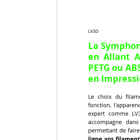
LV3D
La Symphoni
en Allant 
A
PETG ou ABS
en Impress
Le choix du filam
fonction, l'appare
expert comme LV3
accompagne dans 
permettant de faire
ligne vos filamen