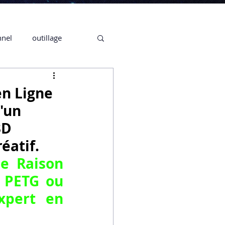
nnel
outillage
te 3D CREALITY
en Ligne
'un
3D
3D
éatif.
CPF
CREALITY,
e Raison 
 PETG ou 
xpert en 
Secrétaire en Ligne