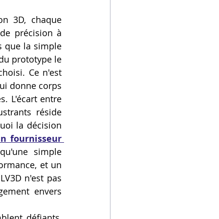
on 3D, chaque 
de précision à 
 que la simple 
u prototype le 
oisi. Ce n'est 
ui donne corps 
 L'écart entre 
trants réside 
uoi la décision 
n fournisseur 
qu'une simple 
formance, et un 
LV3D n'est pas 
agement envers 
lent défiants, 