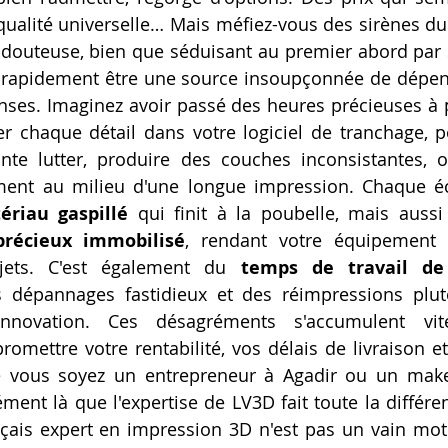
alité universelle… Mais méfiez-vous des sirènes du 
 douteuse, bien que séduisant au premier abord par so
le rapidement être une source insoupçonnée de dépen
enses. Imaginez avoir passé des heures précieuses à p
r chaque détail dans votre logiciel de tranchage, p
nte lutter, produire des couches inconsistantes, o
ent au milieu d'une longue impression. Chaque éch
ériau gaspillé
récieux immobilisé
, rendant votre équipement i
jets. C'est également du 
temps de travail de
 dépannages fastidieux et des réimpressions plutô
innovation. Ces désagréments s'accumulent vit
mettre votre rentabilité, vos délais de livraison et l
ue vous soyez un entrepreneur à Agadir ou un make
ment là que l'expertise de LV3D fait toute la différen
çais expert en impression 3D n'est pas un vain mot ;