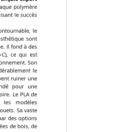
haque polymère 
sant le succès 
ntournable, le 
sthétique sont 
. Il fond à des 
), ce qui est 
moins exigeant pour votre imprimante et réduit les risques de dysfonctionnement. Son 
dérablement le 
ent ruiner une 
ndé pour une 
ire. Le PLA de 
 les modèles 
ouets. Sa vaste 
par des options 
es de bois, de 