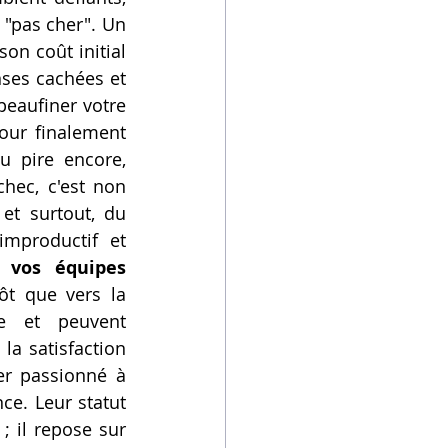
"pas cher". Un 
n coût initial 
ses cachées et 
eaufiner votre 
our finalement 
u pire encore, 
ec, c'est non 
 qui finit à la poubelle, mais aussi et surtout, du 
mproductif et 
 vos équipes 
t que vers la 
e et peuvent 
a satisfaction 
r passionné à 
ce. Leur statut 
 il repose sur 