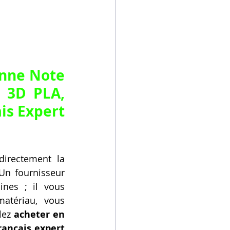
nne Note 
 3D PLA, 
s Expert 
irectement la 
Un fournisseur 
es ; il vous 
tériau, vous 
lez 
acheter en 
ançais expert 