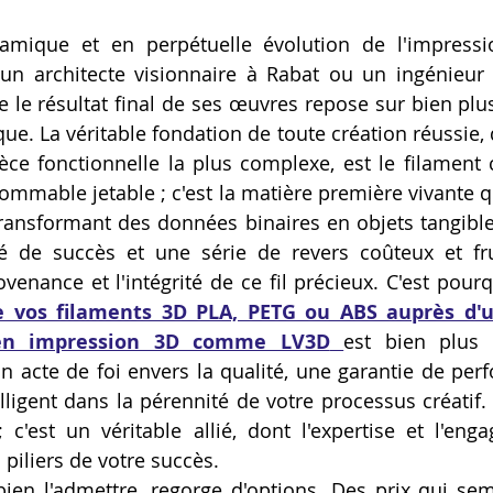
Artillery M1 pro
Creality HI combo
Filament PETG
namique et en perpétuelle évolution de l'impressi
t un architecte visionnaire à Rabat ou un ingénieur 
e le résultat final de ses œuvres repose sur bien plus
formation CPF
e. La véritable fondation de toute création réussie, d
èce fonctionnelle la plus complexe, est le filament ch
mmable jetable ; c'est la matière première vivante q
transformant des données binaires en objets tangibles.
 de succès et une série de revers coûteux et frus
venance et l'intégrité de ce fil précieux. C'est pourq
e vos filaments 3D PLA, PETG ou ABS auprès d'u
 en impression 3D comme LV3D
est bien plus 
 un acte de foi envers la qualité, une garantie de per
lligent dans la pérennité de votre processus créatif. 
 c'est un véritable allié, dont l'expertise et l'eng
s piliers de votre succès.
bien l'admettre, regorge d'options. Des prix qui semb