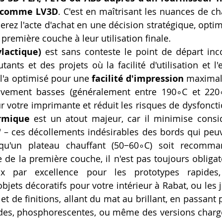
D comme LV3D
. C'est en maîtrisant les nuances de c
rez l'acte d'achat en une décision stratégique, optimi
 première couche à leur utilisation finale.
lactique)
 est sans conteste le point de départ inco
nts et des projets où la facilité d'utilisation et l'e
l'a optimisé pour une 
facilité d'impression
 maximale
ivement basses (généralement entre 190∘C et 220∘C
ermique
 est un atout majeur, car il minimise consi
 – ces décollements indésirables des bords qui peuv
qu'un plateau chauffant (50−60∘C) soit recomma
de la première couche, il n'est pas toujours obligato
x par excellence pour les prototypes rapides,
objets décoratifs pour votre intérieur à Rabat, ou les j
et de finitions, allant du mat au brillant, en passant 
ides, phosphorescentes, ou même des versions chargé