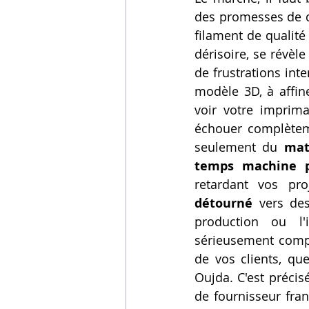
des promesses de qu
filament de qualité
dérisoire, se révè
de frustrations int
modèle 3D, à affine
voir votre imprima
échouer complètem
seulement du 
mat
temps machine p
retardant vos pro
détourné
 vers des
production ou l'
sérieusement compro
de vos clients, q
Oujda. C'est précisé
de fournisseur fran