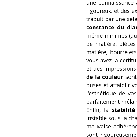
une connaissance a
rigoureux, et des e
constance du dia
même minimes (au-d
de matière, pièces 
matière, bourrelets
vous avez la certit
et des impressions
de la couleur
 sont
buses et affaiblir v
l'esthétique de vo
parfaitement mélang
Enfin, la 
stabilit
instable sous la ch
mauvaise adhérence
sont rigoureusemen