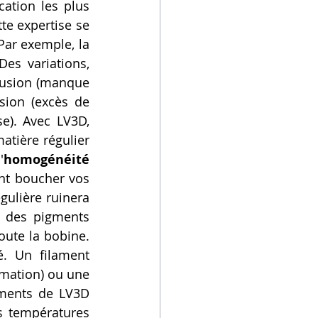
tion les plus 
e expertise se 
traduit par une sélection intransigeante des filaments qu'ils proposent. Par exemple, la 
s variations, 
usion (manque 
sion (excès de 
e). Avec LV3D, 
tière régulier 
'
homogénéité 
nt boucher vos 
gulière ruinera 
c des pigments 
ute la bobine. 
. Un filament 
mation) ou une 
ments de LV3D 
 températures 