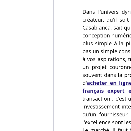
Vidéos sur l'impression 3D,
Dans l'univers dy
créateur, qu'il soi
Casablanca, sait qu
Formation impresssion 3D
conception numériqu
plus simple à la pi
pas un simple conso
à vos aspirations, 
un projet couronné
souvent dans la pro
d'
acheter en lign
français expert
transaction : c'est
investissement inte
qu'un fournisseur ;
l'excellence sont le
Le marché, il faut 