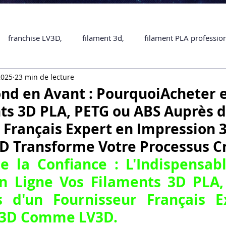
franchise LV3D,
filament 3d,
filament PLA professio
2025
23 min de lecture
Accessoires
imprimante 3D professionelle
impriman
nd en Avant : PourquoiAcheter 
ts 3D PLA, PETG ou ABS Auprès d
Formation impression 3D
SCANNER 3D
impression 
 Français Expert en Impression 
Transforme Votre Processus Cr
une piece en 3D
Formation 3D en ligne.
Formation 3D 
e la Confiance : L'Indispensabl
n Ligne Vos Filaments 3D PLA,
 d'un Fournisseur Français E
 M1 Pro
Filament PLA
Service administratif en ligne
 3D Comme LV3D
.