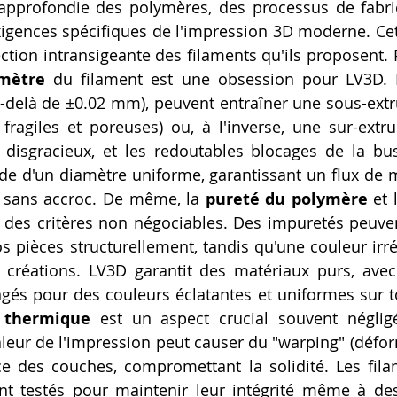
pprofondie des polymères, des processus de fabrica
xigences spécifiques de l'impression 3D moderne. Cett
mètre
 du filament est une obsession pour LV3D. De
elà de ±0.02 mm), peuvent entraîner une sous-extr
fragiles et poreuses) ou, à l'inverse, une sur-extru
 disgracieux, et les redoutables blocages de la bus
ude d'un diamètre uniforme, garantissant un flux de ma
 sans accroc. De même, la 
pureté du polymère
 et l
 des critères non négociables. Des impuretés peuve
os pièces structurellement, tandis qu'une couleur irré
s créations. LV3D garantit des matériaux purs, ave
és pour des couleurs éclatantes et uniformes sur to
é thermique
 est un aspect crucial souvent négligé
aleur de l'impression peut causer du "warping" (défor
 des couches, compromettant la solidité. Les fila
t testés pour maintenir leur intégrité même à des