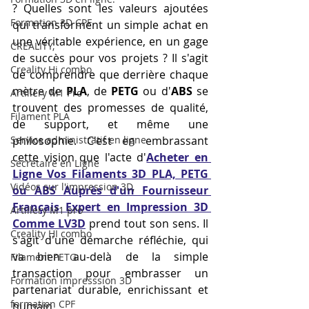
? Quelles sont les valeurs ajoutées 
Formation 3D CPF
qui transforment un simple achat en 
une véritable expérience, en un gage 
CREALITY,
de succès pour vos projets ? Il s'agit 
Creality Hi combo
de comprendre que derrière chaque 
mètre de 
PLA
, de 
PETG
 ou d'
ABS
 se 
Artillery M1 Pro
trouvent des promesses de qualité, 
Filament PLA
de support, et même une 
Service administratif en ligne
philosophie. C'est en embrassant 
cette vision que l'acte d'
Acheter en 
Secrétaire en Ligne
Ligne Vos Filaments 3D PLA, PETG 
Vidéos sur l'impression 3D,
ou ABS Auprès d'un Fournisseur 
Français Expert en Impression 3D 
Artillery M1 pro
Comme LV3D
 prend tout son sens. Il 
Creality HI combo
s'agit d'une démarche réfléchie, qui 
va bien au-delà de la simple 
Filament PETG
transaction pour embrasser un 
Formation impresssion 3D
partenariat durable, enrichissant et 
formation CPF
humain.