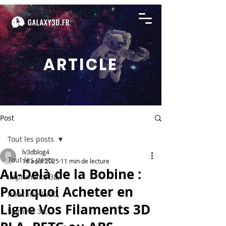
ARTICLE
Post
Tout les posts
lv3dblog4
Tout les posts
16 août 2025
11 min de lecture
Au-Delà de la Bobine :
imprimante 3D,
Pourquoi Acheter en
franchise LV3D,
Ligne Vos Filaments 3D
filament 3d,