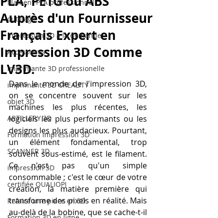
PLA, PETG ou ABS
filament PLA professionnel
Auprès d'un Fournisseur
outillage
Français Expert en
impression 3D à la demande
Impression 3D Comme
Accessoires
LV3D.
imprimante 3D professionelle
Dans le monde de l'impression 3D, 
imprimante 3D CREALITY
on se concentre souvent sur les 
objet 3D
machines les plus récentes, les 
ARTILLERY 3D
logiciels les plus performants ou les 
designs les plus audacieux. Pourtant, 
Formation impression 3D
un élément fondamental, trop 
SCANNER 3D
souvent sous-estimé, est le filament. 
Ce n'est pas qu'un simple 
impression 3D
consommable ; c'est le cœur de votre 
certifiée QUALIOPI
création, la matière première qui 
transforme des pixels en réalité. Mais 
Refaire une piece en 3D
au-delà de la bobine, que se cache-t-il 
Formation 3D en ligne.