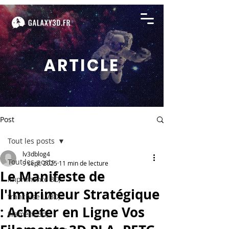
ARTICLE
Post
Tout les posts
lv3dblog4
Tout les posts
9 sept. 2025
11 min de lecture
Le Manifeste de
imprimante 3D,
l'Imprimeur Stratégique
franchise LV3D,
: Acheter en Ligne Vos
filament 3d,