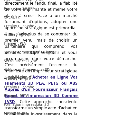
directement le rendu final, la fiabilité 
Formation 3D CPF
de votre imprimante et même votre 
plaisir à créer. Face à un marché 
CREALITY,
foisonnant d'options, adopter une 
Creality Hi combo
approche stratégique est primordial. 
Il ne s'agit plus de se contenter du 
Artillery M1 Pro
premier venu, mais de choisir un 
Filament PLA
partenaire qui comprend vos 
Service administratif en ligne
besoins, anticipe vos défis et vous 
accompagne dans votre démarche. 
Secrétaire en Ligne
C'est précisément l'essence du 
Vidéos sur l'impression 3D,
manifeste de l'imprimeur stratégique 
: privilégier d'
Acheter en Ligne Vos 
Artillery M1 pro
Filaments 3D PLA, PETG ou ABS 
Creality HI combo
Auprès d'un Fournisseur Français 
Expert en Impression 3D Comme 
Filament PETG
LV3D
. Cette approche consciente 
Formation impresssion 3D
transforme un simple acte d'achat en 
formation CPF
un véritable investissement dans la 