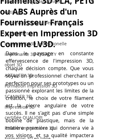
Filaments 3D PLA, PETG
filament PLA professionnel
ou ABS Auprès d'un
outillage
Fournisseur Français
impression 3D à la demande
Expert en Impression 3D
Accessoires
Comme LV3D.
imprimante 3D professionelle
Dans le paysage en constante 
imprimante 3D CREALITY
effervescence de l'impression 3D, 
objet 3D
chaque décision compte. Que vous 
ARTILLERY 3D
soyez un professionnel cherchant la 
perfection pour ses prototypes ou un 
Formation impression 3D
passionné explorant les limites de la 
SCANNER 3D
création, le choix de votre filament 
est la pierre angulaire de votre 
impression 3D
succès. Il ne s'agit pas d'une simple 
certifiée QUALIOPI
bobine de plastique, mais de la 
matière première qui donnera vie à 
Refaire une piece en 3D
vos visions, et sa qualité impactera 
Formation 3D en ligne.