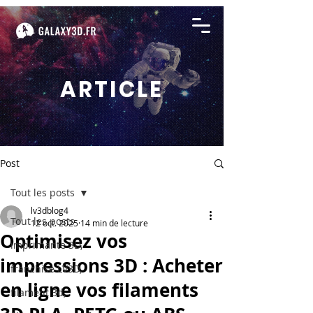
ARTICLE
Post
Tout les posts
lv3dblog4
Tout les posts
12 oct. 2025
14 min de lecture
Optimisez vos
imprimante 3D,
impressions 3D : Acheter
franchise LV3D,
en ligne vos filaments
filament 3d,