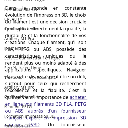
Dans le monde en constante 
Formation 3D CPF
évolution de l'impression 3D, le choix 
CREALITY,
du filament est une décision cruciale 
qui impacte directement la qualité, la 
Creality Hi combo
durabilité et la fonctionnalité de vos 
Artillery M1 Pro
créations. Chaque filament, qu'il soit 
Filament PLA
PLA, PETG ou ABS, possède des 
caractéristiques uniques qui le 
Service administratif en ligne
rendent plus ou moins adapté à des 
Secrétaire en Ligne
applications spécifiques. Naviguer 
dans cette diversité peut être un défi, 
Vidéos sur l'impression 3D,
surtout pour ceux qui recherchent 
Artillery M1 pro
l'excellence et la fiabilité. C'est là 
Creality HI combo
qu'intervient l'importance de 
acheter 
en ligne vos filaments 3D PLA, PETG 
Filament PETG
ou ABS auprès d’un fournisseur 
Formation impresssion 3D
français expert en impression 3D 
comme LV3D
. Un fournisseur 
formation CPF