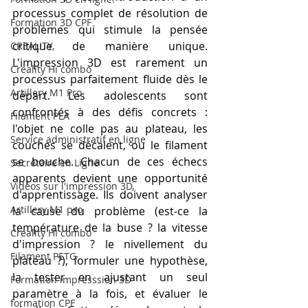
processus complet de résolution de 
Formation 3D CPF
problèmes qui stimule la pensée 
critique de manière unique. 
CREALITY,
L'impression 3D est rarement un 
Creality Hi combo
processus parfaitement fluide dès le 
Artillery M1 Pro
départ. Les adolescents sont 
confrontés à des défis concrets : 
Filament PLA
l'objet ne colle pas au plateau, les 
Service administratif en ligne
couches se décalent, ou le filament 
se bouche. Chacun de ces échecs 
Secrétaire en Ligne
apparents devient une opportunité 
Vidéos sur l'impression 3D,
d'apprentissage. Ils doivent analyser 
Artillery M1 pro
la cause du problème (est-ce la 
température de la buse ? la vitesse 
Creality HI combo
d'impression ? le nivellement du 
Filament PETG
plateau ?), formuler une hypothèse, 
la tester en ajustant un seul 
Formation impresssion 3D
paramètre à la fois, et évaluer le 
formation CPF