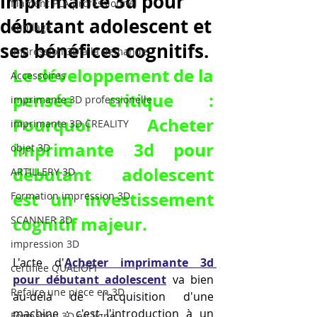
imprimante 3d pour
filament PLA professionnel
débutant adolescent et
outillage
ses bénéfices cognitifs.
impression 3D à la demande
Le développement de la 
Accessoires
pensée critique : 
imprimante 3D professionelle
Pourquoi Acheter 
imprimante 3D CREALITY
imprimante 3d pour 
objet 3D
débutant adolescent 
ARTILLERY 3D
est un investissement 
Formation impression 3D
cognitif majeur.
SCANNER 3D
impression 3D
L'acte d'
Acheter imprimante 3d 
certifiée QUALIOPI
pour débutant adolescent
 va bien 
Refaire une piece en 3D
au-delà de l'acquisition d'une 
machine ; c'est l'introduction à un 
Formation 3D en ligne.