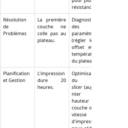
pour plus de 
résistance).
Résolution 
La première 
Diagnostic 
de 
couche ne 
des 
Problèmes
colle pas au 
paramètres 
plateau.
(régler le Z-
offset et la 
température 
du plateau).
Planification 
L'impression 
Optimisation 
et Gestion
dure 20 
du 
heures.
slicer
 (augme
nter la 
hauteur de 
couche ou la 
vitesse 
d'impression 