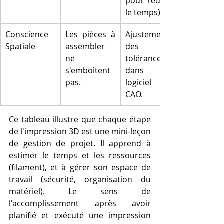
pour réduire 
le temps).
Conscience 
Les pièces à 
Ajustement 
Spatiale
assembler 
des 
ne 
tolérances 
s'emboîtent 
dans le 
pas.
logiciel de 
CAO.
Ce tableau illustre que chaque étape 
de l'impression 3D est une mini-leçon 
de gestion de projet. Il apprend à 
estimer le temps et les ressources 
(filament), et à gérer son espace de 
travail (sécurité, organisation du 
matériel). Le sens de 
l'accomplissement après avoir 
planifié et exécuté une impression 