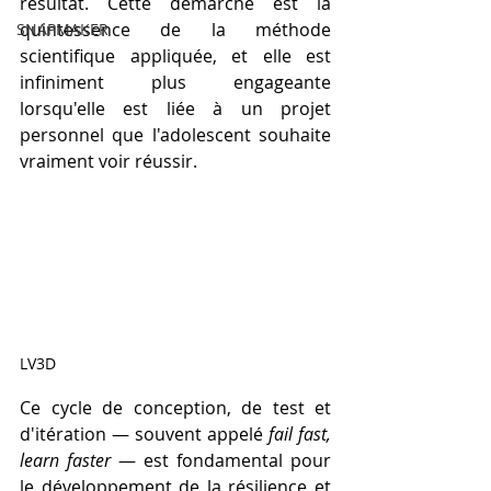
résultat. Cette démarche est la 
quintessence de la méthode 
SNAPMAKER
scientifique appliquée, et elle est 
infiniment plus engageante 
lorsqu'elle est liée à un projet 
personnel que l'adolescent souhaite 
vraiment voir réussir.
LV3D
Ce cycle de conception, de test et 
d'itération — souvent appelé 
fail fast, 
learn faster
 — est fondamental pour 
le développement de la résilience et 