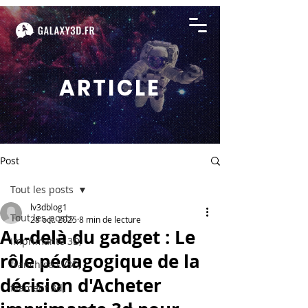
ARTICLE
Post
Tout les posts
lv3dblog1
Tout les posts
28 oct. 2025
8 min de lecture
Au-delà du gadget : Le
imprimante 3D,
rôle pédagogique de la
franchise LV3D,
décision d'Acheter
filament 3d,