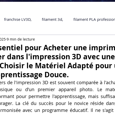
franchise LV3D,
filament 3d,
filament PLA professio
2025
9 min de lecture
Accessoires
imprimante 3D professionelle
impriman
sentiel pour Acheter une impri
r dans l'impression 3D avec une
Formation impression 3D
SCANNER 3D
impression 
 Choisir le Matériel Adapté pour
prentissage Douce.
une piece en 3D
Formation 3D en ligne.
Formation 3D 
vers de l'impression 3D est souvent comparée à l'acha
ique ou d'un premier appareil photo. Le matéri
rmant pour permettre l'apprentissage, mais suffis
 M1 Pro
Filament PLA
Service administratif en ligne
ager. La clé du succès pour le novice réside dans
harmonisée avec un programme éducatif. Il ne s'agit