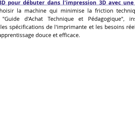
D pour débuter dans l'impression 3D avec une
Artillery M1 pro
Creality HI combo
Filament PETG
oisir la machine qui minimise la friction techniqu
"Guide d'Achat Technique et Pédagogique", insi
 les spécifications de l'imprimante et les besoins rée
formation CPF
pprentissage douce et efficace.