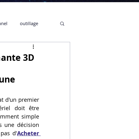
nnel
outillage
te 3D CREALITY
mante 3D
3D
 une
CPF
CREALITY,
t d'un premier 
el doit être 
amment simple 
Secrétaire en Ligne
 une décision 
 pas d'
Acheter 