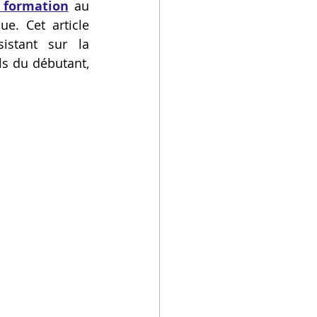
 formation
 au 
e. Cet article 
stant sur la 
ls du débutant, 