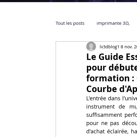
Tout les posts
imprimante 3D,
lv3dblog1
8 nov. 
impression 3D à la demande
Le Guide Es
pour débute
objet 3D
ARTILLERY 3D
formation :
Courbe d'Ap
certifiée QUALIOPI
Refaire 
L'entrée dans l'uni
instrument de mus
suffisamment perfo
Creality Hi combo
Artillery
pour ne pas décour
d'achat éclairée, 