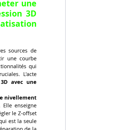
heter une 
ssion 3D 
tisation 
es sources de 
ir une courbe 
ionnalités qui 
ciales. L'acte 
3D avec une 
e nivellement 
 Elle enseigne 
er le Z-offset 
ui est la seule 
paration de la 