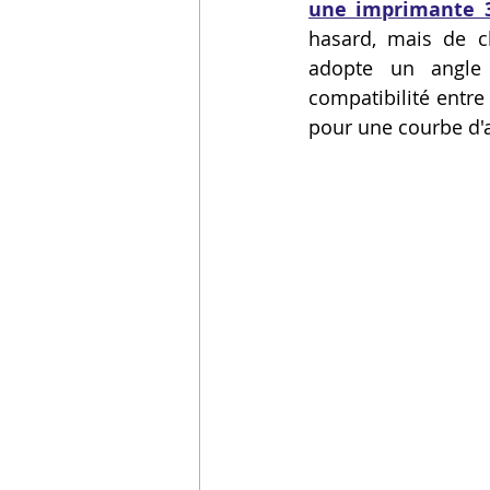
une imprimante 3
Vidéos sur l'impression 3D,
hasard, mais de ch
adopte un angle 
compatibilité entre
Formation impresssion 3D
pour une courbe d'a