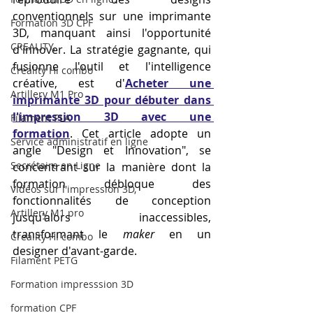
conventionnels sur une imprimante 
Formation 3D CPF
3D, manquant ainsi l'opportunité 
CREALITY,
d'innover. La stratégie gagnante, qui 
fusionne l'outil et l'intelligence 
Creality Hi combo
créative, est d'
Acheter une 
Artillery M1 Pro
imprimante 3D pour débuter dans 
l'impression 3D avec une 
Filament PLA
formation
. Cet article adopte un 
Service administratif en ligne
angle "Design et Innovation", se 
Secrétaire en Ligne
concentrant sur la manière dont la 
formation débloque des 
Vidéos sur l'impression 3D,
fonctionnalités de conception 
Artillery M1 pro
jusqu'alors inaccessibles, 
transformant le 
maker
 en un 
Creality HI combo
designer d'avant-garde.
Filament PETG
Formation impresssion 3D
formation CPF