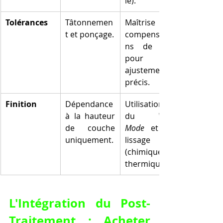
ie).
Tolérances
Tâtonnemen
Maîtrise des 
t et ponçage.
compensatio
ns de flux 
pour un 
ajustement 
précis.
Finition
Dépendance 
Utilisation 
à la hauteur 
du 
Vase 
de couche 
Mode
 et du 
uniquement.
lissage 
(chimique ou 
thermique).
L'Intégration du Post-
Traitement : Acheter 