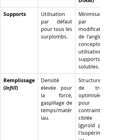
DfAM)
Supports
Utilisation 
Minimisation 
par défaut 
par 
pour tous les 
modification 
surplombs.
de l'angle de 
conception, 
utilisation de 
supports 
solubles.
Remplissage 
Densité 
Structures 
(
Infill
)
élevée pour 
de treillis 
la force, 
optimisées 
gaspillage de 
pour la 
temps/matér
contrainte 
iau.
ciblée 
(gyroid pour 
l'isopérimétr