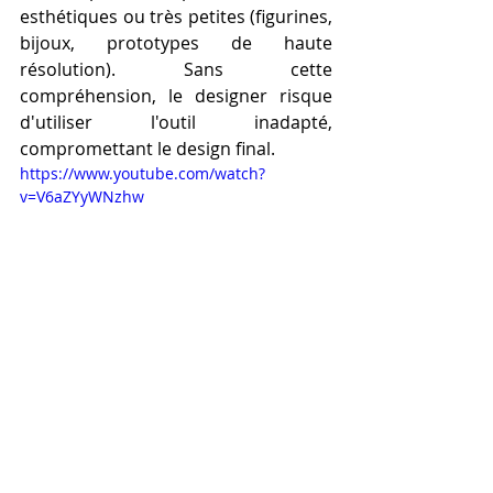
esthétiques ou très petites (figurines, 
bijoux, prototypes de haute 
résolution). Sans cette 
compréhension, le designer risque 
d'utiliser l'outil inadapté, 
compromettant le design final.
https://www.youtube.com/watch?
v=V6aZYyWNzhw
L'Innovation du Design 
Fonctionnel : Acheter 
une imprimante 3D 
pour débuter dans 