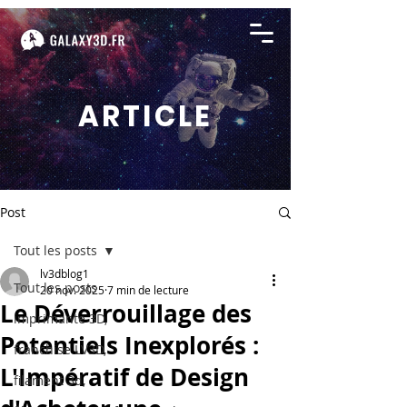
ARTICLE
Post
Tout les posts
lv3dblog1
Tout les posts
20 nov. 2025
7 min de lecture
Le Déverrouillage des
imprimante 3D,
Potentiels Inexplorés :
franchise LV3D,
L'Impératif de Design
filament 3d,