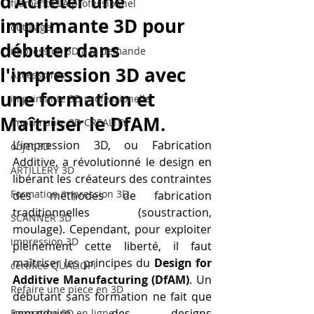
d'Acheter une
filament PLA professionnel
imprimante 3D pour
outillage
débuter dans
impression 3D à la demande
l'impression 3D avec
Accessoires
une formation et
imprimante 3D professionelle
Maîtriser le DfAM.
imprimante 3D CREALITY
L'impression 3D, ou Fabrication 
objet 3D
Additive, a révolutionné le design en 
ARTILLERY 3D
libérant les créateurs des contraintes 
Formation impression 3D
des méthodes de fabrication 
traditionnelles (soustraction, 
SCANNER 3D
moulage). Cependant, pour exploiter 
impression 3D
pleinement cette liberté, il faut 
maîtriser les principes du 
Design for 
certifiée QUALIOPI
Additive Manufacturing (DfAM)
. Un 
Refaire une piece en 3D
débutant sans formation ne fait que 
reproduire des designs 
Formation 3D en ligne.