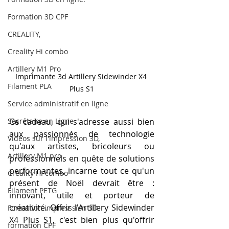
Formation 3D CPF
CREALITY,
Creality Hi combo
Artillery M1 Pro
Imprimante 3d Artillery Sidewinder X4 
Filament PLA
Plus S1
Service administratif en ligne
Ce cadeau, qui s'adresse aussi bien 
Secrétaire en Ligne
aux passionnés de technologie 
Vidéos sur l'impression 3D,
qu'aux artistes, bricoleurs ou 
Artillery M1 pro
professionnels en quête de solutions 
performantes, incarne tout ce qu'un 
Creality HI combo
présent de Noël devrait être : 
Filament PETG
innovant, utile et porteur de 
créativité. Offrir l'Artillery Sidewinder 
Formation impresssion 3D
X4 Plus S1, c'est bien plus qu'offrir 
formation CPF