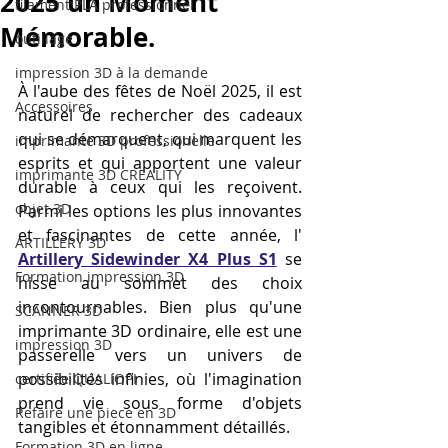
2025 un Moment
filament PLA professionnel
Mémorable.
outillage
impression 3D à la demande
À l'aube des fêtes de Noël 2025, il est 
Accessoires
naturel de rechercher des cadeaux 
qui se démarquent, qui marquent les 
imprimante 3D professionelle
esprits et qui apportent une valeur 
imprimante 3D CREALITY
durable à ceux qui les reçoivent. 
objet 3D
Parmi les options les plus innovantes 
et fascinantes de cette année, l' 
ARTILLERY 3D
Artillery Sidewinder X4 Plus S1
 se 
Formation impression 3D
hisse au sommet des choix 
incontournables. Bien plus qu'une 
SCANNER 3D
imprimante 3D ordinaire, elle est une 
impression 3D
passerelle vers un univers de 
possibilités infinies, où l'imagination 
certifiée QUALIOPI
prend vie sous forme d'objets 
Refaire une piece en 3D
tangibles et étonnamment détaillés.
Formation 3D en ligne.