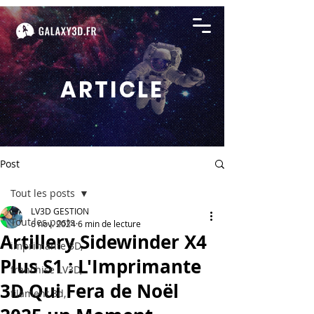
ARTICLE
Post
Tout les posts
LV3D GESTION
Tout les posts
6 nov. 2024
6 min de lecture
Artillery Sidewinder X4
imprimante 3D,
Plus S1 : L'Imprimante
franchise LV3D,
3D Qui Fera de Noël
filament 3d,