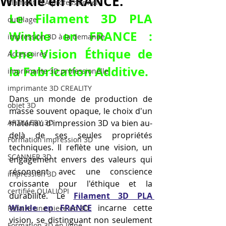
Winkle en FRANCE.
filament PLA professionnel
Le 
Filament 3D PLA 
outillage
Winkle en FRANCE
 : 
impression 3D à la demande
Une Vision Éthique de 
Accessoires
la Fabrication Additive.
imprimante 3D professionelle
imprimante 3D CREALITY
Dans un monde de production de 
objet 3D
masse souvent opaque, le choix d'un 
ARTILLERY 3D
matériau d'impression 3D va bien au-
delà de ses seules propriétés 
Formation impression 3D
techniques. Il reflète une vision, un 
SCANNER 3D
engagement envers des valeurs qui 
résonnent avec une conscience 
impression 3D
croissante pour l'éthique et la 
certifiée QUALIOPI
durabilité. Le 
Filament 3D PLA 
Winkle en FRANCE
 incarne cette 
Refaire une piece en 3D
vision, se distinguant non seulement 
Formation 3D en ligne.