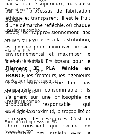
par sa qualité supérieure, mais aussi 
Formation 3D CPF
par son processus de fabrication 
éthique et transparent. Il est le fruit 
CREALITY,
d'une démarche réfléchie, où chaque 
Creality Hi combo
étape, de l'approvisionnement des 
matières premières à la distribution, 
Artillery M1 Pro
est pensée pour minimiser l'impact 
Filament PLA
environnemental et maximiser le 
Service administratif en ligne
bien-être social. En optant pour le 
Filament 3D PLA Winkle en 
Secrétaire en Ligne
FRANCE
, les créateurs, les ingénieurs 
Vidéos sur l'impression 3D,
et les entreprises ne font pas 
qu'acquérir un consommable ; ils 
Artillery M1 pro
s'alignent sur une philosophie de 
Creality HI combo
production responsable, qui 
privilégie la proximité, la traçabilité et 
Filament PETG
le respect des ressources. C'est un 
Formation impresssion 3D
choix conscient qui permet de 
formation CPF
concrétiser des projets avec la 