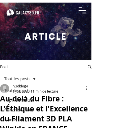
ARTICLE
Post
Tout les posts
lv3dblog4
Tout les posts
1 juil. 2025
11 min de lecture
Au-delà du Fibre :
imprimante 3D,
L'Éthique et l'Excellence
franchise LV3D,
du Filament 3D PLA
filament 3d,