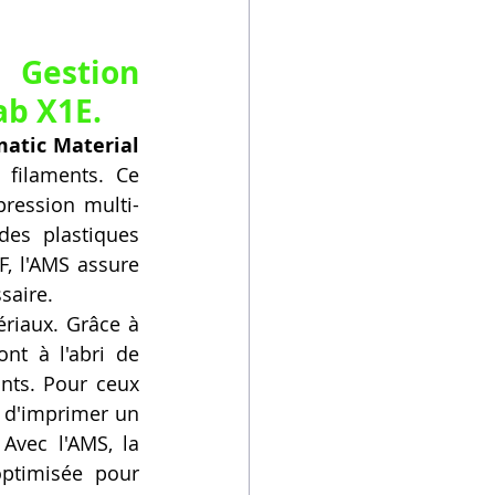
Gestion 
ab X1E.
atic Material 
filaments. Ce 
pression multi-
es plastiques 
 l'AMS assure 
saire.
riaux. Grâce à 
ont à l'abri de 
nts. Pour ceux 
 d'imprimer un 
vec l'AMS, la 
ptimisée pour 