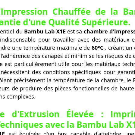
Impression Chauffée de la Ba
rantie d'une Qualité Supérieure.
entiel du 
Bambu Lab X1E
 est sa 
chambre d'impress
indispensable pour travailler avec des matériaux ex
ndre une température maximale de 
60°C
 , créant un
 l'adhérence des canapés et minimise les risques de 
ue est particulièrement utile pour les matériaux techn
 nécessitent des conditions spécifiques pour garantir
ôlant précisément la température de la chambre, le
eurs de produire des pièces fonctionnelles de haute
ons complexes.
e d'Extrusion Élevée : Impri
echniques avec la Bambu Lab X
1E
 est équipée d'un bus capable d'atteindre une