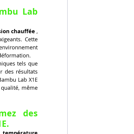
mbu Lab 
ion chauffée
 , 
igeants. Cette 
 environnement 
déformation.
iques tels que 
 des résultats 
 Bambu Lab X1E 
 qualité, même 
mez des 
1E.
 
température 