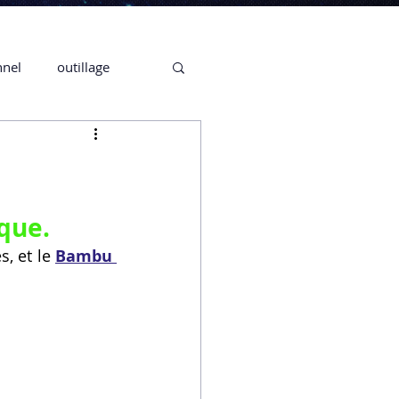
nnel
outillage
te 3D CREALITY
3D
que.
, et le 
Bambu 
CPF
CREALITY,
Secrétaire en Ligne