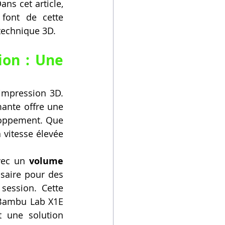
ns cet article, 
font de cette 
technique 3D.
on : Une 
'impression 3D. 
mante offre une 
loppement. Que 
vitesse élevée 
vec un 
volume 
essaire pour des 
ession. Cette 
 Bambu Lab X1E 
 une solution 