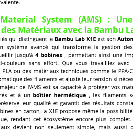
valente.
Material System (AMS) : Une 
e des Matériaux avec la Bambu L
lés qui distinguent le 
Bambu Lab X1E
 est son 
Autom
n système avancé qui transforme la gestion des 
eillir jusqu'à 
4 bobines
 , permettant ainsi une im
-couleurs sans effort. Que vous travailliez avec d
 PLA ou des matériaux techniques comme le PPA-CF,
atique des filaments et ajuste leur tension si néces
majeur de l'AMS est sa capacité à protéger vos maté
grés et à un 
boîtier hermétique
 , les filaments s
préserve leur qualité et garantit des résultats consta
obines en carton, la X1E propose même la possibilité
que, rendant cet écosystème encore plus complet. A
iaux devient non seulement simple, mais aussi o