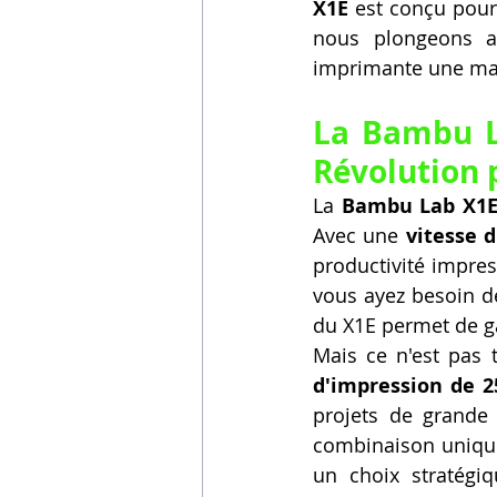
X1E
 est conçu pour 
nous plongeons au
imprimante une mac
La Bambu La
Révolution 
La 
Bambu Lab X1
Avec une 
vitesse 
productivité impres
vous ayez besoin de
du X1E permet de ga
Mais ce n'est pas t
d'impression de 
projets de grande 
combinaison unique
un choix stratégiq