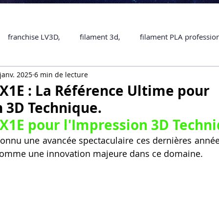
franchise LV3D,
filament 3d,
filament PLA professio
janv. 2025
6 min de lecture
Accessoires
imprimante 3D professionelle
impriman
1E : La Référence Ultime pour
n 3D Technique.
Formation impression 3D
SCANNER 3D
impression 
1E pour l'Impression 3D Techni
onnu une avancée spectaculaire ces dernières années
comme une innovation majeure dans ce domaine. 
une piece en 3D
Formation 3D en ligne.
Formation 3D 
 M1 Pro
Filament PLA
Service administratif en ligne