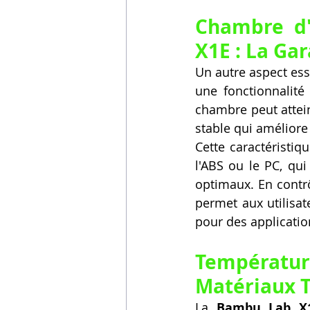
Chambre d'
X1E : La Ga
Un autre aspect ess
une fonctionnalité 
chambre peut attei
stable qui améliore
Cette caractéristiq
l'ABS ou le PC, qui
optimaux. En contr
permet aux utilisat
pour des applicati
Températur
Matériaux T
La 
Bambu Lab X