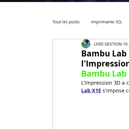
Tout les posts
imprimante 3D,
LV3D GESTION
10 
impression 3D à la demande
Bambu Lab X
l'Impressio
objet 3D
ARTILLERY 3D
Bambu Lab X
L'impression 3D a c
Lab X1E
 s'impose 
certifiée QUALIOPI
Refaire 
Creality Hi combo
Artillery