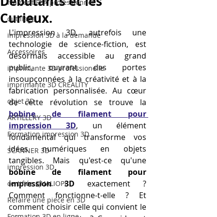
Débutants et les
filament PLA professionnel
Curieux.
outillage
L'impression 3D, autrefois une 
impression 3D à la demande
technologie de science-fiction, est 
Accessoires
désormais accessible au grand 
public, ouvrant des portes 
imprimante 3D professionelle
insoupçonnées à la créativité et à la 
imprimante 3D CREALITY
fabrication personnalisée. Au cœur 
objet 3D
de cette révolution se trouve la 
bobine de filament pour 
ARTILLERY 3D
impression 3D
, un élément 
Formation impression 3D
fondamental qui transforme vos 
idées numériques en objets 
SCANNER 3D
tangibles. Mais qu'est-ce qu'une 
impression 3D
bobine de filament pour 
impression 3D
 exactement ? 
certifiée QUALIOPI
Comment fonctionne-t-elle ? Et 
Refaire une piece en 3D
comment choisir celle qui convient le 
Formation 3D en ligne.