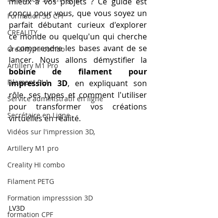
mieux à vos projets ? Ce guide est 
conçu pour vous, que vous soyez un 
Formation 3D CPF
parfait débutant curieux d'explorer 
CREALITY,
ce monde ou quelqu'un qui cherche 
à comprendre les bases avant de se 
Creality Hi combo
lancer. Nous allons démystifier la 
Artillery M1 Pro
bobine de filament pour 
Filament PLA
impression 3D
, en expliquant son 
rôle, ses types et comment l'utiliser 
Service administratif en ligne
pour transformer vos créations 
Secrétaire en Ligne
virtuelles en réalité.
Vidéos sur l'impression 3D,
Artillery M1 pro
Creality HI combo
Filament PETG
Formation impresssion 3D
LV3D
formation CPF