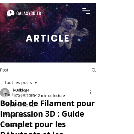
ARTICLE
Post
Tout les posts
lv3dblog4
Tout les posts
10 août 2025
12 min de lecture
Bobine de Filament pour
imprimante 3D,
Impression 3D : Guide
franchise LV3D,
Complet pour les
filament 3d,