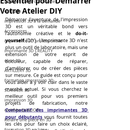
Essentiel pour Démarrer
filament PLA professionnel
Votre Atelier DIY
outillage
Démarrer l'aventure de l'impression 
impression 3D à la demande
3D est un véritable bond vers 
Accessoires
l'autonomie créative et le 
do-it-
yourself
 (DIY). L'imprimante 3D n'est 
imprimante 3D professionelle
plus un outil de laboratoire, mais une 
imprimante 3D CREALITY
extension de votre esprit de 
objet 3D
bricoleur, capable de réparer, 
d'améliorer ou de créer des pièces 
ARTILLERY 3D
sur mesure. Ce guide est conçu pour 
Formation impression 3D
vous aider à y voir clair dans le vaste 
marché actuel. Si vous cherchez le 
SCANNER 3D
meilleur outil pour vos premiers 
impression 3D
projets de fabrication, notre 
Comparatif des imprimantes 3D 
certifiée QUALIOPI
pour débutants
 vous fournit toutes 
Refaire une piece en 3D
les clés pour faire un choix éclairé, 
Formation 3D en ligne.