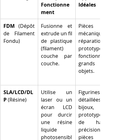
Fonctionne
Idéales
ment
FDM
 (Dépôt 
Fusionne et 
Pièces 
de Filament 
extrude un fil 
mécaniques, 
Fondu)
de plastique 
réparations, 
(filament) 
prototypes 
couche par 
fonctionnels, 
couche.
grands 
objets.
SLA/LCD/DL
Utilise un 
Figurines 
P
 (Résine)
laser ou un 
détaillées, 
écran LCD 
bijoux, 
pour durcir 
prototypes 
une résine 
de haute 
liquide 
précision, 
photosensibl
pièces 