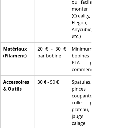
ou faciles à 
monter 
(Creality, 
Elegoo, 
Anycubic, 
etc.)
Matériaux 
20 € - 30 € 
Minimum 2 
(Filament)
par bobine
bobines de 
PLA pour 
commencer.
Accessoires 
30 € - 50 €
Spatules, 
& Outils
pinces 
coupantes, 
colle pour 
plateau, 
jauge de 
calage.