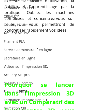
axé sur la facilité d'utilisation, la 
fiabilité et l'apprentissage par la 
Formation 3D CPF
pratique. Oubliez les machines 
CREALITY,
complexes et concentrez-vous sur 
celles qui vous permettront de 
Creality Hi combo
concrétiser rapidement vos idées.
Artillery M1 Pro
Filament PLA
Service administratif en ligne
Secrétaire en Ligne
Vidéos sur l'impression 3D,
Artillery M1 pro
Pourquoi se lancer 
Creality HI combo
dans l'impression 3D 
Filament PETG
Formation impresssion 3D
avec un Comparatif des 
formation CPF