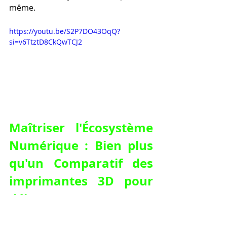
même.
https://youtu.be/S2P7DO43OqQ?
si=v6TtztD8CkQwTCJ2
Maîtriser l'Écosystème 
Numérique : Bien plus 
qu'un Comparatif des 
imprimantes 3D pour 
débutants
L'impression 3D est un processus 