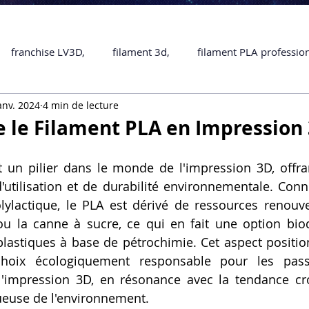
franchise LV3D,
filament 3d,
filament PLA professio
anv. 2024
4 min de lecture
Accessoires
imprimante 3D professionelle
impriman
le Filament PLA en Impression 
Formation impression 3D
SCANNER 3D
impression 
t un pilier dans le monde de l'impression 3D, offr
d'utilisation et de durabilité environnementale. Con
lylactique, le PLA est dérivé de ressources renouv
une piece en 3D
Formation 3D en ligne.
Formation 3D 
u la canne à sucre, ce qui en fait une option biod
plastiques à base de pétrochimie. Cet aspect position
ix écologiquement responsable pour les passi
 M1 Pro
Filament PLA
Service administratif en ligne
l'impression 3D, en résonance avec la tendance cro
ueuse de l'environnement.