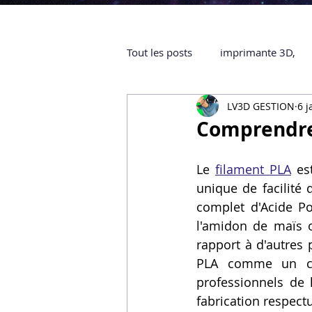
Tout les posts
imprimante 3D,
LV3D GESTION
6 j
impression 3D à la demande
Comprendre 
objet 3D
ARTILLERY 3D
Le 
filament PLA
 es
unique de facilité 
complet d'Acide Po
certifiée QUALIOPI
Refaire 
l'amidon de maïs o
rapport à d'autres 
PLA comme un cho
Creality Hi combo
Artillery
professionnels de 
fabrication respect