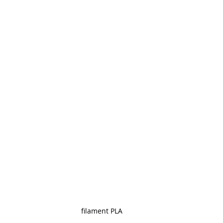
Artillery M1 pro
Creality HI combo
Filament PETG
formation CPF
filament PLA