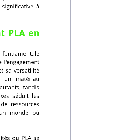
ignificative à 
t PLA en 
n fondamentale 
de l'engagement 
 sa versatilité 
 un matériau 
butants, tandis 
es séduit les 
de ressources 
 un monde où 
lités du PLA se 