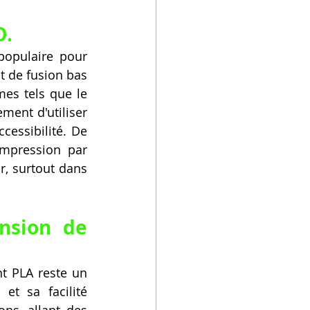
D.
opulaire pour 
t de fusion bas 
es tels que le 
gauchissement ou l'obstruction de la buse. Cette propriété permet également d'utiliser 
cessibilité. De 
mpression par 
, surtout dans 
sion de 
t PLA reste un 
t sa facilité 
ns, allant des 