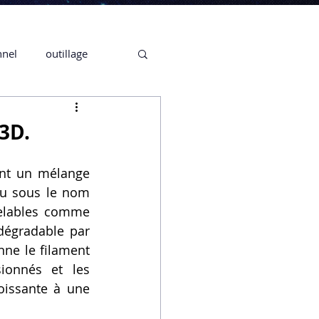
nnel
outillage
te 3D CREALITY
3D.
3D
ant un mélange 
nu sous le nom 
elables comme 
CPF
CREALITY,
égradable par 
ne le filament 
onnés et les 
Secrétaire en Ligne
issante à une 