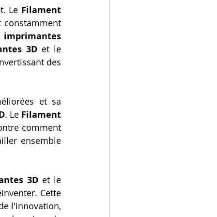
t. Le 
Filament 
nt constamment 
 
imprimantes 
antes 3D
 et le 
nvertissant des 
liorées et sa 
D
. Le 
Filament 
montre comment 
iller ensemble 
antes 3D
 et le 
nventer. Cette 
e l'innovation, 