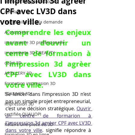
l'impression 3d agrèer
filament PLA professionnel
CPF avec LV3D dans
outillage
votre ville.
impression 3D à la demande
Comprendre les enjeux 
Accessoires
avant d’ouvrir un 
imprimante 3D professionelle
centre de formation à 
imprimante 3D CREALITY
l'impression 3d agrèer 
objet 3D
CPF avec LV3D dans 
ARTILLERY 3D
votre ville.
Formation impression 3D
SCANNER 3D
Se lancer dans l’impression 3D n’est 
pas un simple projet entrepreneurial, 
impression 3D
c’est une décision stratégique. 
Ouvrir 
certifiée QUALIOPI
un centre de formarion à 
l'impression 3d agrèer CPF avec LV3D 
Refaire une piece en 3D
dans votre ville
. signifie répondre à 
Formation 3D en ligne.