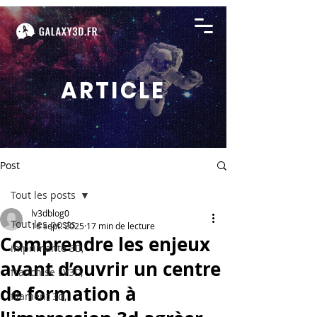
ARTICLE
Post
Tout les posts
lv3dblog0
Tout les posts
16 sept. 2025
17 min de lecture
Comprendre les enjeux
imprimante 3D,
avant d’ouvrir un centre
franchise LV3D,
de formation à
filament 3d,