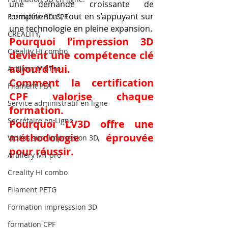
une demande croissante de 
compétences, tout en s’appuyant sur 
Formation 3D CPF
une technologie en pleine expansion.
CREALITY,
Pourquoi l’impression 3D 
Creality Hi combo
devient une compétence clé 
aujourd’hui.
Artillery M1 Pro
Comment la certification 
Filament PLA
CPF valorise chaque 
Service administratif en ligne
formation.
Secrétaire en Ligne
Pourquoi LV3D offre une 
méthodologie éprouvée 
Vidéos sur l'impression 3D,
pour réussir.
Artillery M1 pro
Creality HI combo
Filament PETG
Formation impresssion 3D
formation CPF