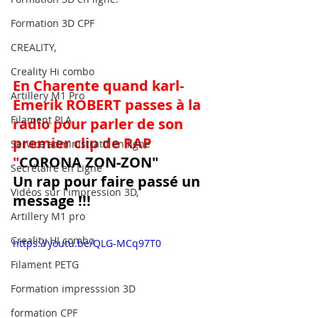
Formation 3D CPF
CREALITY,
Creality Hi combo
En Charente quand karl-
Artillery M1 Pro
Emerik ROBERT passes à la 
Filament PLA
radio pour parler de son 
premier clip de RAP 
Service administratif en ligne
"
CORONA ZON-ZON"
Secrétaire en Ligne
Un rap pour faire passé un 
Vidéos sur l'impression 3D,
message !!!
Artillery M1 pro
Creality HI combo
https://youtu.be/QLG-MCq97T0
Filament PETG
Formation impresssion 3D
formation CPF