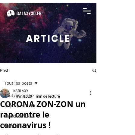
ARTICLE
Post
Tout les posts
KARLAXY
Tout les posts
7 avr. 2020
1 min de lecture
CORONA ZON-ZON un
imprimante 3D,
rap contre le
franchise LV3D,
coronavirus !
filament 3d,