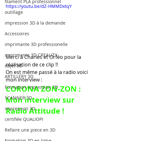
filament PLA professionnel
https://youtu.be/dZ-HMMDxtqY
outillage
impression 3D à la demande
Accessoires
imprimante 3D professionelle
imprimante 3D CREALITY
Merci à Charles et Orféo pour la 
réalisation de ce clip !!
objet 3D
On est même passé à la radio voici 
ARTILLERY 3D
mon interview :
CORONA ZON-ZON : 
Formation impression 3D
Mon interview sur 
SCANNER 3D
Radio Attitude !
impression 3D
certifiée QUALIOPI
Refaire une piece en 3D
Formation 3D en ligne.