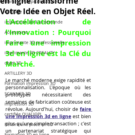
en ligne Transforme
filament PLA professionnel
Votre Idée en Objet Réel.
outillage
L'Accélération de 
impression 3D à la demande
l'Innovation : Pourquoi 
Accessoires
Faire une impression 
imprimante 3D professionelle
3d en ligne
 est la Clé du 
imprimante 3D CREALITY
Marché.
objet 3D
ARTILLERY 3D
Le marché moderne exige rapidité et 
Formation impression 3D
personnalisation. L'époque où les 
SCANNER 3D
prototypes nécessitaient des 
semaines de fabrication coûteuse est 
impression 3D
révolue. Aujourd'hui, choisir de 
faire 
certifiée QUALIOPI
une impression 3d en ligne
 est bien 
plus qu'une simple transaction ; c'est 
Refaire une piece en 3D
un partenariat stratégique qui 
Formation 3D en ligne.