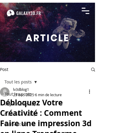
ARTICLE
Post
Tout les posts
lv3dblog1
Tout les posts
23 déc. 2025
6 min de lecture
Débloquez Votre
imprimante 3D,
Créativité : Comment
franchise LV3D,
Faire une impression 3d
filament 3d,