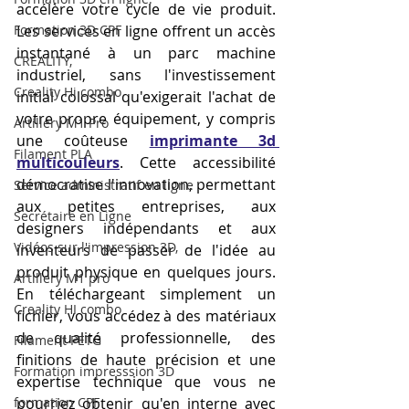
accélère votre cycle de vie produit. 
Formation 3D CPF
Les services en ligne offrent un accès 
instantané à un parc machine 
CREALITY,
industriel, sans l'investissement 
Creality Hi combo
initial colossal qu'exigerait l'achat de 
votre propre équipement, y compris 
Artillery M1 Pro
une coûteuse 
imprimante 3d 
Filament PLA
multicouleurs
. Cette accessibilité 
démocratise l'innovation, permettant 
Service administratif en ligne
aux petites entreprises, aux 
Secrétaire en Ligne
designers indépendants et aux 
Vidéos sur l'impression 3D,
inventeurs de passer de l'idée au 
produit physique en quelques jours. 
Artillery M1 pro
En téléchargeant simplement un 
Creality HI combo
fichier, vous accédez à des matériaux 
de qualité professionnelle, des 
Filament PETG
finitions de haute précision et une 
Formation impresssion 3D
expertise technique que vous ne 
formation CPF
pourriez obtenir qu'en interne avec 