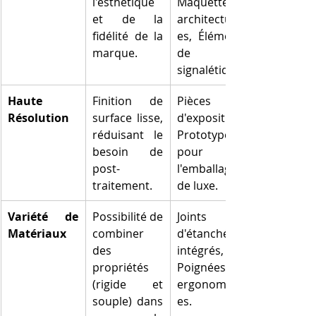
l'esthétique 
Maquettes 
et de la 
architectural
fidélité de la 
es, Éléments 
marque.
de 
signalétique.
Haute 
Finition de 
Pièces 
Résolution
surface lisse, 
d'exposition, 
réduisant le 
Prototypes 
besoin de 
pour 
post-
l'emballage 
traitement.
de luxe.
Variété de 
Possibilité de 
Joints 
Matériaux
combiner 
d'étanchéité 
des 
intégrés, 
propriétés 
Poignées 
(rigide et 
ergonomiqu
souple) dans 
es.