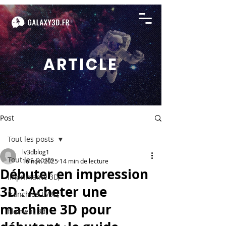
ARTICLE
Post
Tout les posts
lv3dblog1
Tout les posts
16 nov. 2025
14 min de lecture
Débuter en impression
imprimante 3D,
3D : Acheter une
franchise LV3D,
machine 3D pour
filament 3d,