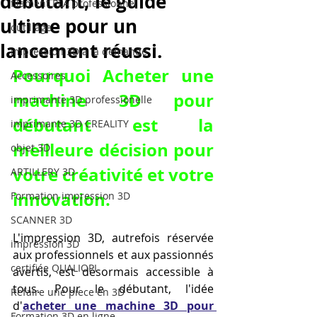
débutant, le guide
filament PLA professionnel
ultime pour un
outillage
lancement réussi.
impression 3D à la demande
Pourquoi Acheter une 
Accessoires
machine 3D pour 
imprimante 3D professionelle
débutant est la 
imprimante 3D CREALITY
meilleure décision pour 
objet 3D
votre créativité et votre 
ARTILLERY 3D
innovation.
Formation impression 3D
SCANNER 3D
L'impression 3D, autrefois réservée 
impression 3D
aux professionnels et aux passionnés 
certifiée QUALIOPI
avertis, est désormais accessible à 
tous. Pour le débutant, l'idée 
Refaire une piece en 3D
d'
acheter une machine 3D pour 
Formation 3D en ligne.