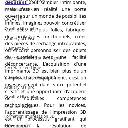
débutant
peut sembler intimidante, 
mais c'est en réalité une porte 
Formation 3D CPF
ouverte sur un monde de possibilités 
CREALITY,
infinies. Imaginez pouvoir concrétiser 
Creality Hi combo
vos idées les plus folles, fabriquer 
des prototypes fonctionnels, créer 
Artillery M1 Pro
des pièces de rechange introuvables, 
Filament PLA
ou encore personnaliser des objets 
du quotidien avec une facilité 
Service administratif en ligne
déconcertante. L'acquisition d'une 
Secrétaire en Ligne
imprimante 3D est bien plus qu'un 
Vidéos sur l'impression 3D,
simple achat d'équipement ; c'est un 
investissement dans votre potentiel 
Artillery M1 pro
créatif et une opportunité d'acquérir 
Creality HI combo
de nouvelles compétences 
technologiques. Pour les novices, 
Filament PETG
l'apprentissage de l'impression 3D 
Formation impresssion 3D
est un processus gratifiant qui 
développe la résolution de 
formation CPF