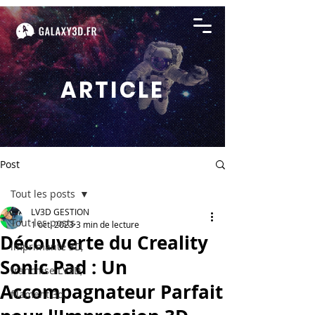
ARTICLE
Post
Tout les posts
LV3D GESTION
Tout les posts
1 oct. 2023
3 min de lecture
Découverte du Creality
imprimante 3D,
Sonic Pad : Un
franchise LV3D,
Accompagnateur Parfait
filament 3d,