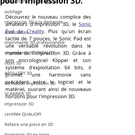
pour l'Impression 3D.
filament PLA professionnel
outillage
Découvrez le nouveau complice des 
impression 3D à la demande
amateurs d'impression 3D, le 
Sonic 
Pad de Creality
. Plus qu'un écran 
Accessoires
tactile de 7 pouces, le Sonic Pad est 
imprimante 3D professionelle
une véritable révolution dans le 
imprimante 3D CREALITY
monde de l'impression 3D. Grâce à 
son micrologiciel Klipper et son 
objet 3D
système d'exploitation 64 bits, il 
ARTILLERY 3D
promet une harmonie sans 
précédent entre le logiciel et le 
Formation impression 3D
matériel, ouvrant ainsi de nouveaux 
SCANNER 3D
horizons pour l'impression 3D.
impression 3D
certifiée QUALIOPI
Refaire une piece en 3D
Formation 3D en ligne.