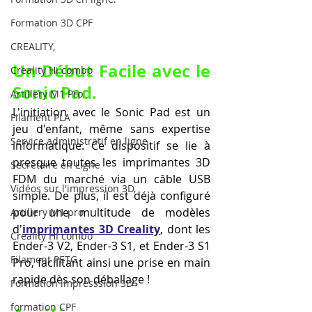
Formation 3D CPF
CREALITY,
Un Début Facile avec le 
Creality Hi combo
Sonic Pad.
Artillery M1 Pro
L'initiation avec le Sonic Pad est un 
Filament PLA
jeu d'enfant, même sans expertise 
Service administratif en ligne
informatique. Ce dispositif se lie à 
presque toutes les imprimantes 3D 
Secrétaire en Ligne
FDM du marché via un câble USB 
Vidéos sur l'impression 3D,
simple. De plus, il est déjà configuré 
pour une multitude de modèles 
Artillery M1 pro
d'
imprimantes 3D Creality
, dont les 
Creality HI combo
Ender-3 V2, Ender-3 S1, et Ender-3 S1 
Filament PETG
Pro, facilitant ainsi une prise en main 
rapide dès son déballage !
Formation impresssion 3D
formation CPF