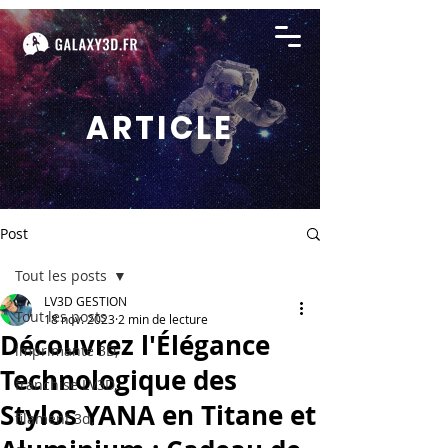
ARTICLE
Post
Tout les posts
LV3D GESTION
Tout les posts
18 nov. 2023
2 min de lecture
Découvrez l'Élégance
imprimante 3D,
Technologique des
franchise LV3D,
Stylos YANA en Titane et
filament 3d,