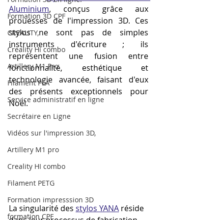
Aluminium
, conçus grâce aux 
Formation 3D CPF
prouesses de l'impression 3D. Ces 
stylos ne sont pas de simples 
CREALITY,
instruments d'écriture ; ils 
Creality Hi combo
représentent une fusion entre 
Artillery M1 Pro
fonctionnalité, esthétique et 
technologie avancée, faisant d'eux 
Filament PLA
des présents exceptionnels pour 
Service administratif en ligne
Noël.
Secrétaire en Ligne
Vidéos sur l'impression 3D,
Artillery M1 pro
Creality HI combo
Filament PETG
Formation impresssion 3D
La singularité des 
stylos YANA
 réside 
formation CPF