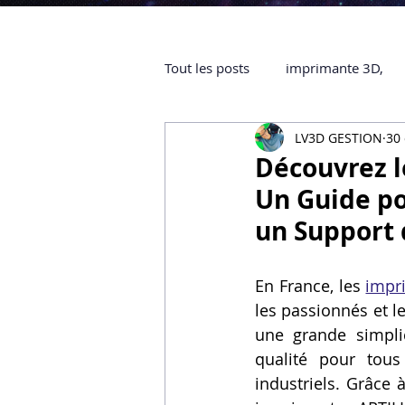
Tout les posts
imprimante 3D,
LV3D GESTION
30 
impression 3D à la demande
Découvrez l
Un Guide po
objet 3D
ARTILLERY 3D
un Support 
En France, les 
impr
certifiée QUALIOPI
Refaire 
les passionnés et le
une grande simplic
Creality Hi combo
Artillery
qualité pour tous 
industriels. Grâce 