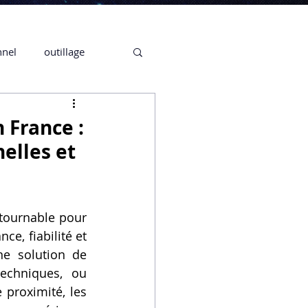
nnel
outillage
te 3D CREALITY
 France :
elles et
3D
tournable pour 
CPF
CREALITY,
e, fiabilité et 
ne solution de 
Secrétaire en Ligne
echniques, ou 
 proximité, les 