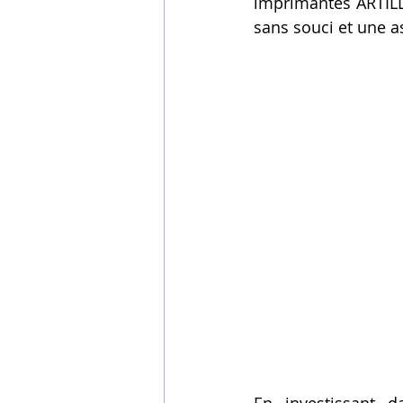
imprimantes ARTILLE
Vidéos sur l'impression 3D,
sans souci et une as
Formation impresssion 3D
En investissant d