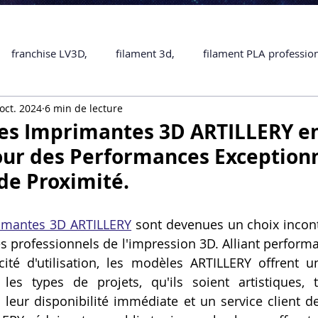
franchise LV3D,
filament 3d,
filament PLA professio
oct. 2024
6 min de lecture
Accessoires
imprimante 3D professionelle
impriman
es Imprimantes 3D ARTILLERY en
ur des Performances Exceptionn
Formation impression 3D
SCANNER 3D
impression 
de Proximité.
imantes 3D ARTILLERY
 sont devenues un choix incon
une piece en 3D
Formation 3D en ligne.
Formation 3D 
s professionnels de l'impression 3D. Alliant performanc
ité d'utilisation, les modèles ARTILLERY offrent u
 M1 Pro
Filament PLA
Service administratif en ligne
les types de projets, qu'ils soient artistiques, t
à leur disponibilité immédiate et un service client de