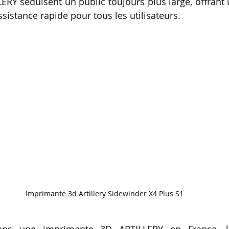
RY séduisent un public toujours plus large, offrant 
Artillery M1 pro
Creality HI combo
Filament PETG
sistance rapide pour tous les utilisateurs.
formation CPF
Imprimante 3d Artillery Sidewinder X4 Plus S1
ans une imprimante 3D ARTILLERY en France, les