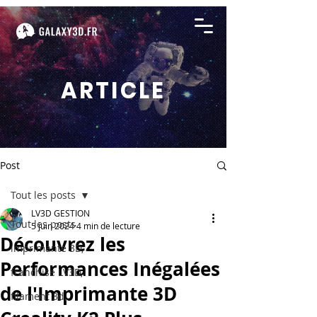
ARTICLE
Post
Tout les posts
LV3D GESTION
Tout les posts
5 juin 2024
4 min de lecture
Découvrez les
imprimante 3D,
Performances Inégalées
franchise LV3D,
de l'Imprimante 3D
filament 3d,