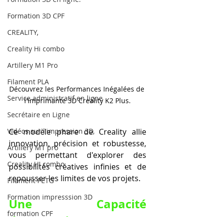
Formation 3D CPF
CREALITY,
Creality Hi combo
Artillery M1 Pro
Filament PLA
Découvrez les Performances Inégalées de 
Service administratif en ligne
l'Imprimante 3D Creality K2 Plus.
Secrétaire en Ligne
Vidéos sur l'impression 3D,
Ce modèle phare de Creality allie 
innovation, précision et robustesse, 
Artillery M1 pro
vous permettant d'explorer des 
Creality HI combo
possibilités créatives infinies et de 
repousser les limites de vos projets.
Filament PETG
Formation impresssion 3D
Une Capacité 
formation CPF