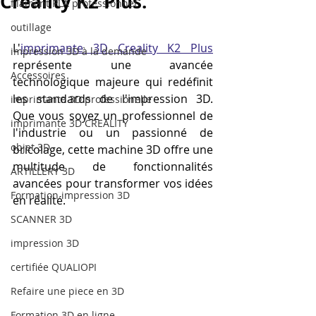
Creality K2 Plus.
filament PLA professionnel
outillage
L'
imprimante 3D Creality K2 Plus
impression 3D à la demande
représente une avancée 
Accessoires
technologique majeure qui redéfinit 
les standards de l'impression 3D. 
imprimante 3D professionelle
Que vous soyez un professionnel de 
imprimante 3D CREALITY
l'industrie ou un passionné de 
objet 3D
bricolage, cette machine 3D offre une 
multitude de fonctionnalités 
ARTILLERY 3D
avancées pour transformer vos idées 
Formation impression 3D
en réalité. 
SCANNER 3D
impression 3D
certifiée QUALIOPI
Refaire une piece en 3D
Formation 3D en ligne.