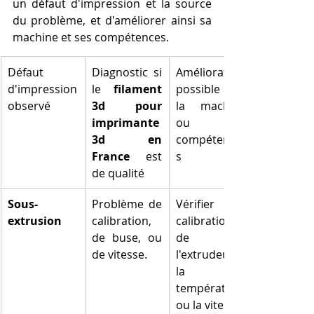
un défaut d'impression et la source 
du problème, et d'améliorer ainsi sa 
machine et ses compétences.
Défaut 
Diagnostic si 
Amélioration 
d'impression 
le 
filament 
possible de 
observé
3d pour 
la machine 
imprimante 
ou des 
3d en 
compétence
France
 est 
s
de qualité
Sous-
Problème de 
Vérifier la 
extrusion
calibration, 
calibration 
de buse, ou 
de 
de vitesse.
l'extrudeur, 
la 
température 
ou la vitesse.