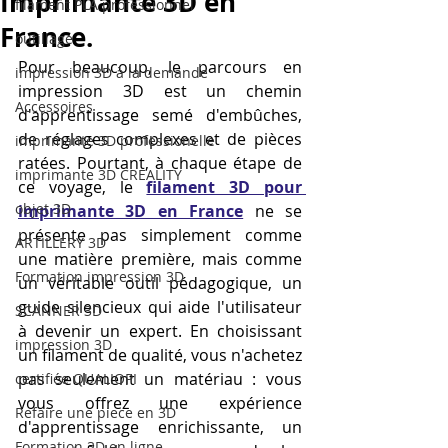
Imprimante 3D en
filament PLA professionnel
France.
outillage
Pour beaucoup, le parcours en 
impression 3D à la demande
impression 3D est un chemin 
Accessoires
d'apprentissage semé d'embûches, 
de réglages complexes et de pièces 
imprimante 3D professionelle
ratées. Pourtant, à chaque étape de 
imprimante 3D CREALITY
ce voyage, le 
filament 3D pour 
objet 3D
imprimante 3D en France
 ne se 
présente pas simplement comme 
ARTILLERY 3D
une matière première, mais comme 
Formation impression 3D
un véritable outil pédagogique, un 
guide silencieux qui aide l'utilisateur 
SCANNER 3D
à devenir un expert. En choisissant 
impression 3D
un filament de qualité, vous n'achetez 
pas seulement un matériau : vous 
certifiée QUALIOPI
vous offrez une expérience 
Refaire une piece en 3D
d'apprentissage enrichissante, un 
Formation 3D en ligne.