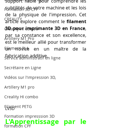
support fiable pour comprendre les 
subtilités de votre machine et les lois 
Formation 3D CPF
de la physique de l'impression. Cet 
CREALITY,
article explore comment le 
filament 
3D pour imprimante 3D en France
, 
Creality Hi combo
par sa constance et son excellence, 
Artillery M1 Pro
est le meilleur allié pour transformer 
Filament PLA
un novice en un maître de la 
fabrication additive.
Service administratif en ligne
Secrétaire en Ligne
Vidéos sur l'impression 3D,
Artillery M1 pro
Creality HI combo
Filament PETG
LV3D
Formation impresssion 3D
L'Apprentissage par le 
formation CPF