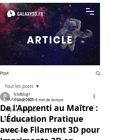
ARTICLE
Post
Tout les posts
lv3dblog1
Tout les posts
6 août 2025
8 min de lecture
De l'Apprenti au Maître :
imprimante 3D,
L'Éducation Pratique
franchise LV3D,
avec le Filament 3D pour
filament 3d,