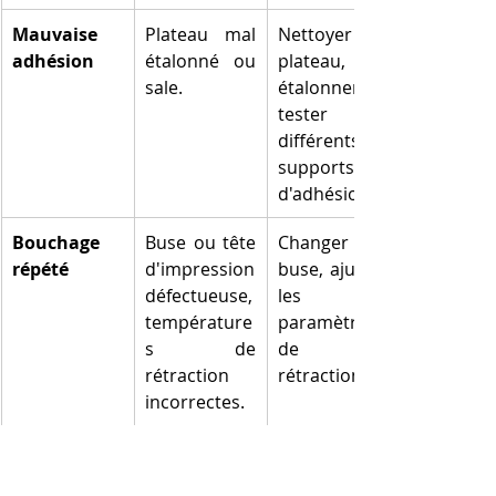
Mauvaise 
Plateau mal 
Nettoyer le 
adhésion
étalonné ou 
plateau, ré-
sale.
étalonner, 
tester 
différents 
supports 
d'adhésion.
Bouchage 
Buse ou tête 
Changer la 
répété
d'impression 
buse, ajuster 
défectueuse, 
les 
température
paramètres 
s de 
de 
rétraction 
rétraction.
incorrectes.
Pièce fragile
Réglages de 
Augmenter 
température 
la 