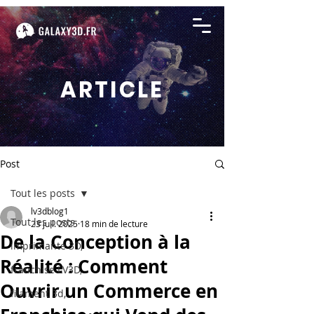
ARTICLE
Post
Tout les posts
lv3dblog1
Tout les posts
23 juil. 2025
18 min de lecture
De la Conception à la
imprimante 3D,
Réalité : Comment
franchise LV3D,
Ouvrir un Commerce en
filament 3d,