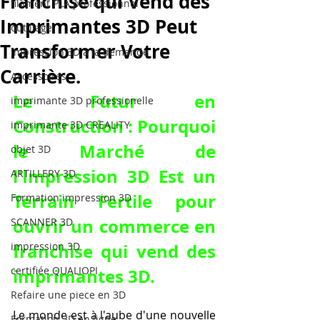
Franchise qui Vend des
filament PLA professionnel
Imprimantes 3D Peut
outillage
Transformer Votre
impression 3D à la demande
Carrière.
Accessoires
Le Futur en 
imprimante 3D professionelle
Construction : Pourquoi 
imprimante 3D CREALITY
le Marché de 
objet 3D
l'Impression 3D Est un 
ARTILLERY 3D
Terrain Fertile pour 
Formation impression 3D
ouvrir un commerce en 
SCANNER 3D
impression 3D
franchise qui vend des 
certifiée QUALIOPI
imprimantes 3D
.
Refaire une piece en 3D
Le monde est à l'aube d'une nouvelle 
Formation 3D en ligne.