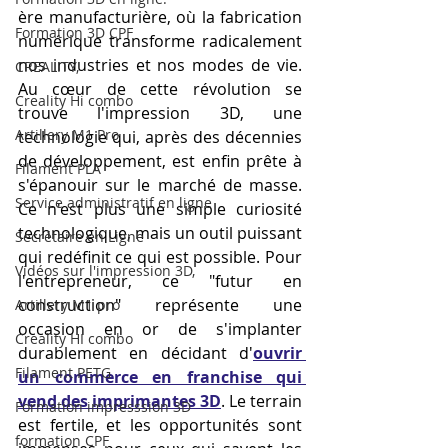
ère manufacturière, où la fabrication 
Formation 3D CPF
numérique transforme radicalement 
nos industries et nos modes de vie. 
CREALITY,
Au cœur de cette révolution se 
Creality Hi combo
trouve l'impression 3D, une 
Artillery M1 Pro
technologie qui, après des décennies 
de développement, est enfin prête à 
Filament PLA
s'épanouir sur le marché de masse. 
Service administratif en ligne
Ce n'est plus une simple curiosité 
technologique, mais un outil puissant 
Secrétaire en Ligne
qui redéfinit ce qui est possible. Pour 
Vidéos sur l'impression 3D,
l'entrepreneur, ce "futur en 
construction" représente une 
Artillery M1 pro
occasion en or de s'implanter 
Creality HI combo
durablement en décidant d'
ouvrir 
Filament PETG
un commerce en franchise qui 
vend des imprimantes 3D
. Le terrain 
Formation impresssion 3D
est fertile, et les opportunités sont 
formation CPF