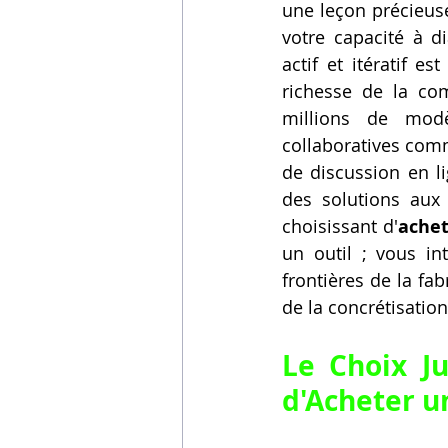
une leçon précieuse
votre capacité à di
actif et itératif e
richesse de la co
millions de modè
collaboratives comm
de discussion en li
des solutions aux 
choisissant d'
achet
un outil ; vous in
frontières de la fab
de la concrétisation
Le Choix J
d'
Acheter u