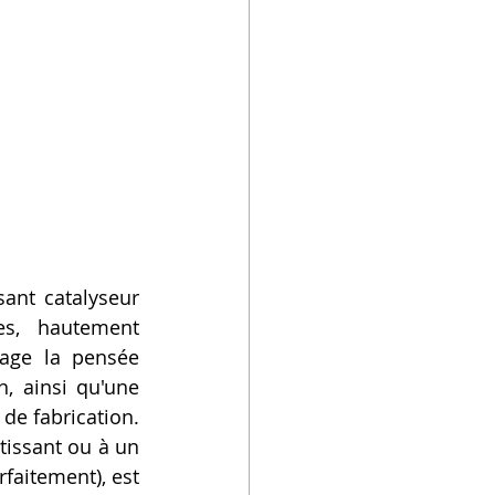
ant catalyseur 
s, hautement 
age la pensée 
, ainsi qu'une 
e fabrication. 
issant ou à un 
faitement), est 