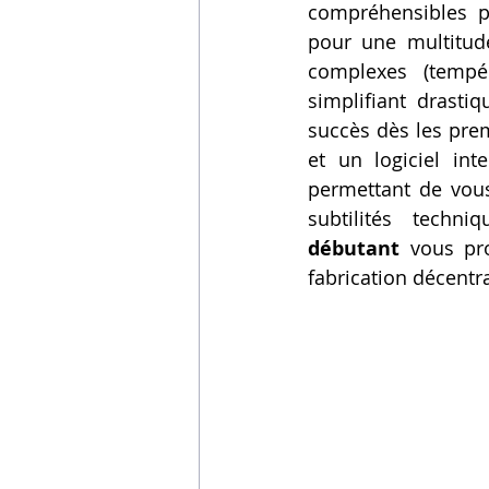
compréhensibles po
pour une multitude
complexes (tempéra
simplifiant drasti
succès dès les prem
et un logiciel int
permettant de vous 
subtilités techni
débutant
 vous pr
fabrication décentra