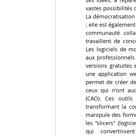
ses idées, à répar
vastes possibilités 
La démocratisation 
; elle est égalemen
communauté collab
travaillent de conc
Les logiciels de mo
aux professionnels 
versions gratuites
une application we
permet de créer d
ceux qui n'ont auc
(CAO). Ces outils
transformant la co
manipule des formes
les "slicers" (logic
qui convertisse