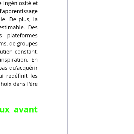
 ingéniosité et 
'apprentissage 
e. De plus, la 
stimable. Des 
 plateformes 
ms, de groupes 
tien constant, 
spiration. En 
pas qu'acquérir 
redéfinit les 
hoix dans l'ère 
ux avant 