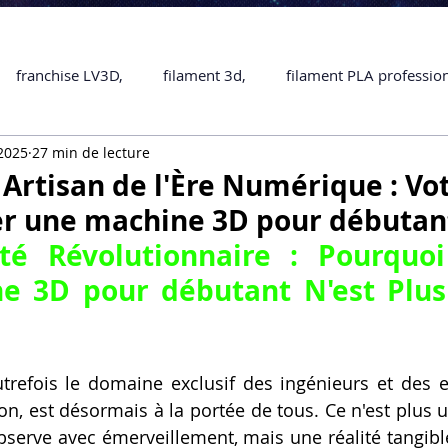
franchise LV3D,
filament 3d,
filament PLA professio
 2025
27 min de lecture
Accessoires
imprimante 3D professionelle
impriman
Artisan de l'Ère Numérique : Vo
r une machine 3D pour débutan
Formation impression 3D
SCANNER 3D
impression 
lité Révolutionnaire : Pourquo
e 3D pour débutant
 N'est Plus
une piece en 3D
Formation 3D en ligne.
Formation 3D 
trefois le domaine exclusif des ingénieurs et des en
 M1 Pro
Filament PLA
Service administratif en ligne
ion, est désormais à la portée de tous. Ce n'est plus 
observe avec émerveillement, mais une réalité tangible