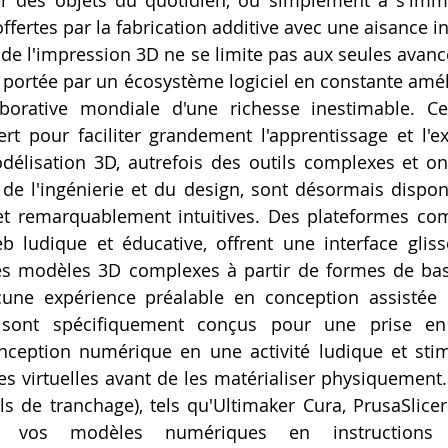
er des objets du quotidien, ou simplement à s'imme
offertes par la fabrication additive avec une aisance in
de l'impression 3D ne se limite pas aux seules avancé
t portée par un écosystème logiciel en constante améli
orative mondiale d'une richesse inestimable. Ces
ert pour faciliter grandement l'apprentissage et l'ex
délisation 3D, autrefois des outils complexes et on
de l'ingénierie et du design, sont désormais dispon
 et remarquablement intuitives. Des plateformes co
b ludique et éducative, offrent une interface gliss
es modèles 3D complexes à partir de formes de ba
une expérience préalable en conception assistée p
 sont spécifiquement conçus pour une prise en 
nception numérique en une activité ludique et stim
 virtuelles avant de les matérialiser physiquement. 
iels de tranchage), tels qu'Ultimaker Cura, PrusaSlicer
nt vos modèles numériques en instructions d