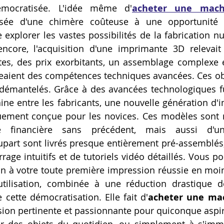
émocratisée. L'idée même d'
acheter une mach
Artillery M1 pro
Creality HI combo
Filament PETG
sée d'une chimère coûteuse à une opportunité c
explorer les vastes possibilités de la fabrication num
core, l'acquisition d'une imprimante 3D relevait 
formation CPF
s, des prix exorbitants, un assemblage complexe et
geaient des compétences techniques avancées. Ces obs
émantelés. Grâce à des avancées technologiques ful
ne entre les fabricants, une nouvelle génération d'
uement conçue pour les novices. Ces modèles sont 
té financière sans précédent, mais aussi d'une
upart sont livrés presque entièrement pré-assemblé
age intuitifs et de tutoriels vidéo détaillés. Vous po
on à votre toute première impression réussie en moin
'utilisation, combinée à une réduction drastique de
 cette démocratisation. Elle fait d'
acheter une mac
sion pertinente et passionnante pour quiconque aspire