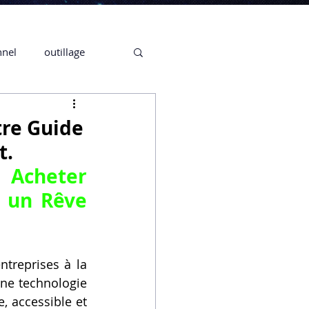
nnel
outillage
te 3D CREALITY
tre Guide
t.
3D
i 
Acheter 
 un Rêve 
CPF
CREALITY,
treprises à la 
Secrétaire en Ligne
une technologie 
, accessible et 