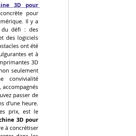
ine 3D pour 
oncrète pour 
érique. Il y a 
du défi : des 
 des logiciels 
tacles ont été 
gurantes et à 
imprimantes 3D 
non seulement 
 convivialité 
s, accompagnés 
uvez passer de 
s d'une heure. 
s prix, est le 
hine 3D pour 
 à concrétiser 