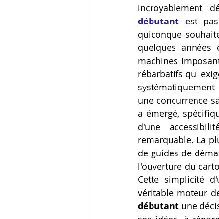
incroyablement d
Vidéos sur l'impression 3D,
débutant
est pas
quiconque souhaite 
quelques années en
Formation impresssion 3D
machines imposante
rébarbatifs qui exi
systématiquement d
une concurrence sai
a émergé, spécifiq
d'une accessibili
remarquable. La pl
de guides de démarr
l'ouverture du cart
Cette simplicité d
véritable moteur de
débutant
 une déci