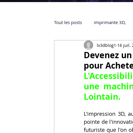
Tout les posts
imprimante 3D,
lv3dblog1
16 juil.
impression 3D à la demande
Devenez un 
pour Achete
objet 3D
ARTILLERY 3D
L'Accessibi
une machin
certifiée QUALIOPI
Refaire 
Lointain.
L'impression 3D, au
Creality Hi combo
Artillery
pointe de l'innovat
futuriste que l'on 