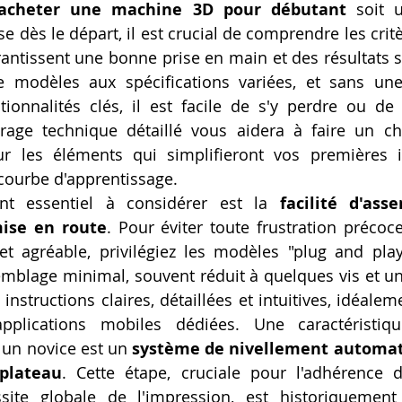
acheter une machine 3D pour débutant
 soit 
se dès le départ, il est crucial de comprendre les crit
rantissent une bonne prise en main et des résultats sa
 modèles aux spécifications variées, et sans une
ionnalités clés, il est facile de s'y perdre ou de 
irage technique détaillé vous aidera à faire un cho
ur les éléments qui simplifieront vos premières i
courbe d'apprentissage.
t essentiel à considérer est la 
facilité d'ass
mise en route
. Pour éviter toute frustration précoce
t agréable, privilégiez les modèles "plug and play
emblage minimal, souvent réduit à quelques vis et u
instructions claires, détaillées et intuitives, idéale
plications mobiles dédiées. Une caractéristiqu
un novice est un 
système de nivellement automat
plateau
. Cette étape, cruciale pour l'adhérence d
site globale de l'impression, est historiquement