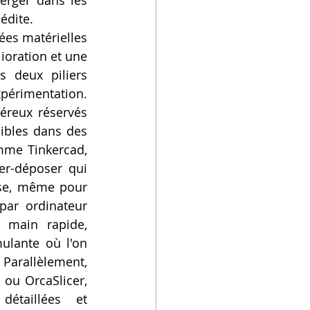
rger dans les 
édite.
es matérielles 
oration et une 
 deux piliers 
périmentation. 
éreux réservés 
ibles dans des 
mme Tinkercad, 
er-déposer qui 
se, même pour 
ar ordinateur 
main rapide, 
ulante où l'on 
Parallèlement, 
 ou OrcaSlicer, 
étaillées et 