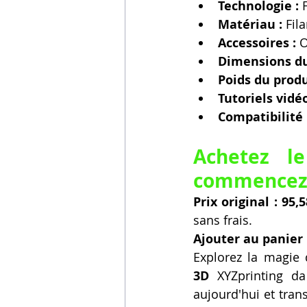
Technologie :
 
Matériau :
 Fi
Accessoires :
 
Dimensions du
Poids du produ
Tutoriels vidéo
Compatibilité 
Achetez l
commencez 
Prix original : 95,
sans frais.
Ajouter au panier
Explorez la magie 
3D
 XYZprinting da
aujourd'hui et tran