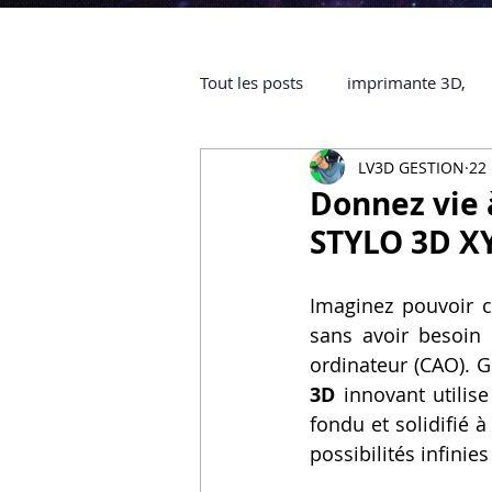
Tout les posts
imprimante 3D,
LV3D GESTION
22
impression 3D à la demande
Donnez vie 
STYLO 3D XY
objet 3D
ARTILLERY 3D
Imaginez pouvoir c
sans avoir besoin 
certifiée QUALIOPI
Refaire 
ordinateur (CAO). G
3D
 innovant utilis
fondu et solidifié à
Creality Hi combo
Artillery
possibilités infinie