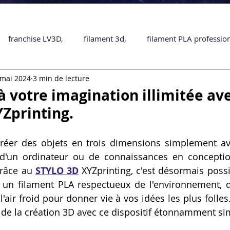
franchise LV3D,
filament 3d,
filament PLA professio
 mai 2024
3 min de lecture
Accessoires
imprimante 3D professionelle
impriman
à votre imagination illimitée ave
Zprinting.
Formation impression 3D
SCANNER 3D
impression 
réer des objets en trois dimensions simplement ave
d'un ordinateur ou de connaissances en conception
une piece en 3D
Formation 3D en ligne.
Formation 3D 
râce au 
STYLO 3D
 XYZprinting, c'est désormais possi
e un filament PLA respectueux de l'environnement, qu
 l'air froid pour donner vie à vos idées les plus folles
 M1 Pro
Filament PLA
Service administratif en ligne
s de la création 3D avec ce dispositif étonnamment simp