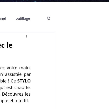
nnel
outillage
te 3D CREALITY
c le
3D
c votre main, 
 assistée par 
CPF
CREALITY,
ble ! Ce 
STYLO 
i est chauffé, 
. Découvrez les 
Secrétaire en Ligne
le et intuitif.