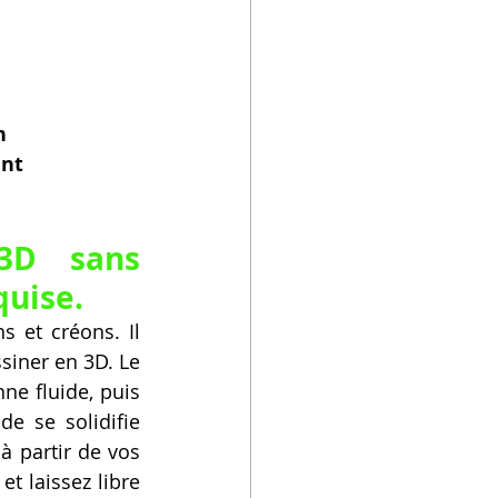
n
ent
3D sans 
quise.
 et créons. Il 
iner en 3D. Le 
ne fluide, puis 
de se solidifie 
 partir de vos 
t laissez libre 