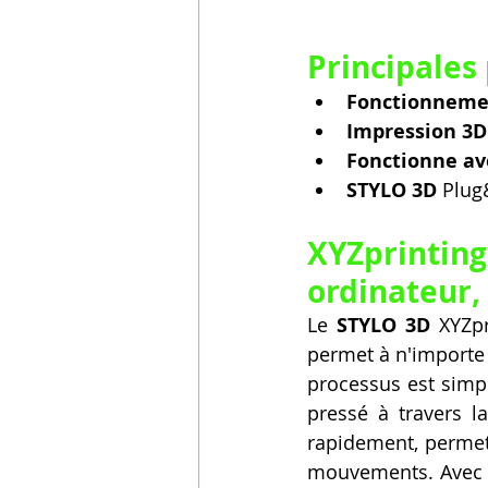
Principales 
Fonctionnemen
Impression 3D
Fonctionne av
STYLO 3D
 Plug
XYZprinti
ordinateur,
Le 
STYLO 3D
 XYZpr
permet à n'importe 
processus est simple
pressé à travers l
rapidement, permett
mouvements. Avec 