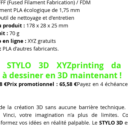
FFF (Fused Filament Fabrication) / FDM
lament PLA écologique de 1,75 mm
Outil de nettoyage et d'entretien
 produit :
 178 x 28 x 25 mm
it :
 70 g
 en ligne :
 XYZ gratuits
:
 PLA d'autres fabricants.
e STYLO 3D XYZprinting da V
à dessiner en 3D maintenant !
58 €Prix promotionnel : 65,58 €
Payez en 4 échéance
de la création 3D sans aucune barrière technique. 
 Vinci, votre imagination n'a plus de limites. 
sformez vos idées en réalité palpable. Le 
STYLO 3D
 e