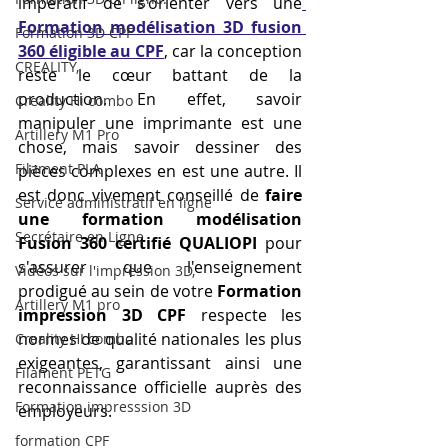
impératif de s'orienter vers une
Formation modélisation 3D fusion 
Formation 3D CPF
360 éligible au CPF
, car la conception 
CREALITY,
reste le cœur battant de la 
production. En effet, savoir 
Creality Hi combo
manipuler une imprimante est une 
Artillery M1 Pro
chose, mais savoir dessiner des 
Filament PLA
pièces complexes en est une autre. Il 
est donc vivement conseillé de 
faire 
Service administratif en ligne
une formation modélisation 
Secrétaire en Ligne
Fusion 360 certifié QUALIOPI
 pour 
s'assurer que l'enseignement 
Vidéos sur l'impression 3D,
prodigué au sein de votre 
Formation 
Artillery M1 pro
impression 3D CPF
 respecte les 
normes de qualité nationales les plus 
Creality HI combo
exigeantes, garantissant ainsi une 
Filament PETG
reconnaissance officielle auprès des 
Formation impresssion 3D
employeurs.
formation CPF