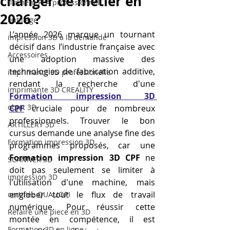
changer de métier en
filament PLA professionnel
2026 ?
outillage
L’année 2026 marque un tournant 
impression 3D à la demande
décisif dans l’industrie française avec 
Accessoires
une adoption massive des 
technologies de fabrication additive, 
imprimante 3D professionelle
rendant la recherche d'une 
imprimante 3D CREALITY
Formation impression 3D 
objet 3D
CPF
 cruciale pour de nombreux 
professionnels. Trouver le bon 
ARTILLERY 3D
cursus demande une analyse fine des 
Formation impression 3D
programmes proposés, car une 
Formation impression 3D CPF
 ne 
SCANNER 3D
doit pas seulement se limiter à 
impression 3D
l'utilisation d'une machine, mais 
englober tout le flux de travail 
certifiée QUALIOPI
numérique. Pour réussir cette 
Refaire une piece en 3D
montée en compétence, il est 
Formation 3D en ligne.