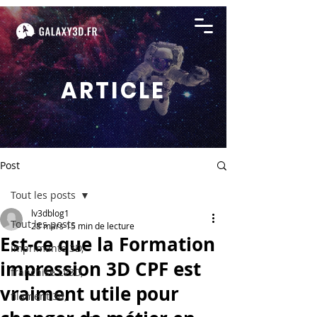
ARTICLE
Post
Tout les posts
lv3dblog1
Tout les posts
28 mars
15 min de lecture
Est-ce que la Formation
imprimante 3D,
impression 3D CPF est
franchise LV3D,
vraiment utile pour
filament 3d,