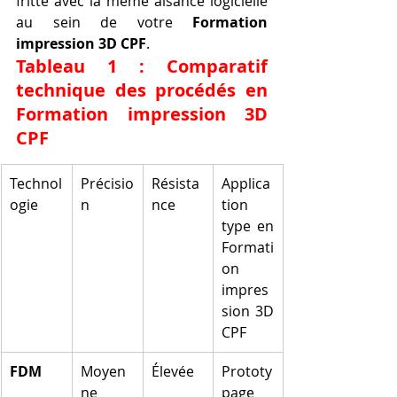
fritté avec la même aisance logicielle 
au sein de votre 
Formation 
impression 3D CPF
.
Tableau 1 : Comparatif 
technique des procédés en 
Formation impression 3D 
CPF
Technol
Précisio
Résista
Applica
ogie
n
nce
tion 
type en 
Formati
on 
impres
sion 3D 
CPF
FDM
Moyen
Élevée
Prototy
ne
page 