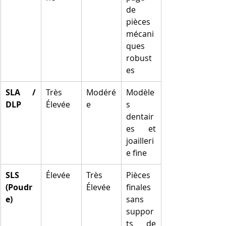
de 
pièces 
mécani
ques 
robust
es
SLA / 
Très 
Modéré
Modèle
DLP
Élevée
e
s 
dentair
es et 
joailleri
e fine
SLS 
Élevée
Très 
Pièces 
(Poudr
Élevée
finales 
e)
sans 
suppor
ts de 