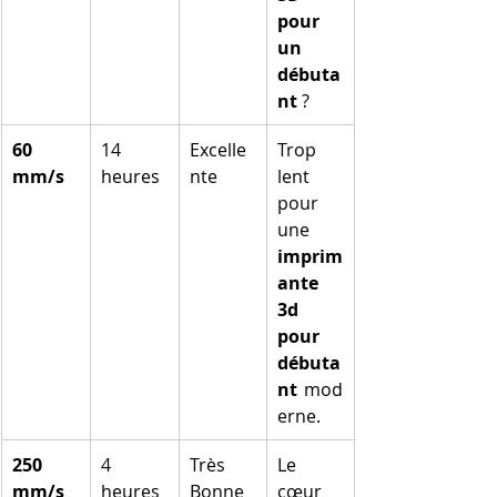
pour 
un 
débuta
nt
 ?
60 
14 
Excelle
Trop 
mm/s
heures
nte
lent 
pour 
une 
imprim
ante 
3d 
pour 
débuta
nt
 mod
erne.
250 
4 
Très 
Le 
mm/s
heures
Bonne
cœur 