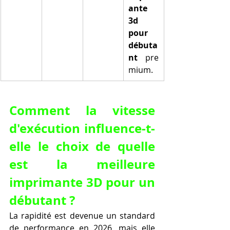
ante 
3d 
pour 
débuta
nt
 pre
mium.
Comment la vitesse 
d'exécution influence-t-
elle le choix de quelle 
est la meilleure 
imprimante 3D pour un 
débutant ?
La rapidité est devenue un standard 
de performance en 2026, mais elle 