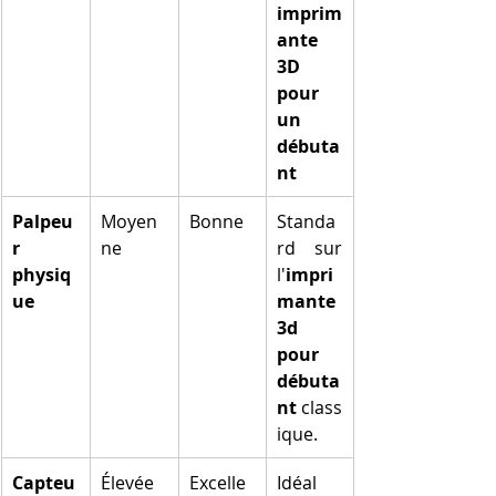
imprim
ante 
3D 
pour 
un 
débuta
nt
Palpeu
Moyen
Bonne
Standa
r 
ne
rd sur 
physiq
l'
impri
ue
mante 
3d 
pour 
débuta
nt
 class
ique.
Capteu
Élevée
Excelle
Idéal 