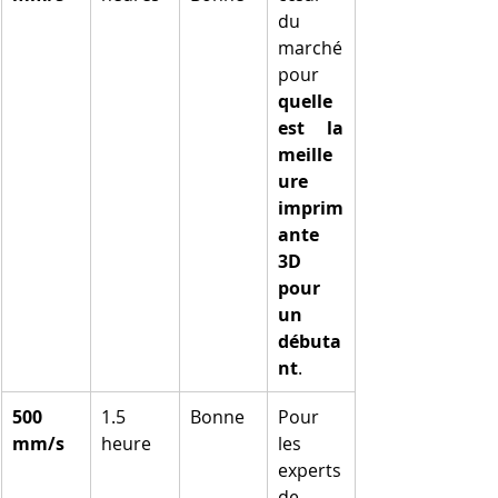
du 
marché 
pour 
quelle 
est la 
meille
ure 
imprim
ante 
3D 
pour 
un 
débuta
nt
.
500 
1.5 
Bonne
Pour 
mm/s
heure
les 
experts 
de 