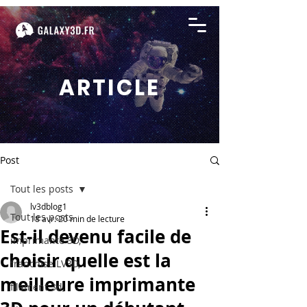
ARTICLE
Post
Tout les posts
lv3dblog1
Tout les posts
18 avr.
20 min de lecture
Est-il devenu facile de
imprimante 3D,
choisir quelle est la
franchise LV3D,
meilleure imprimante
filament 3d,