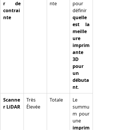
r de 
nte
pour 
contrai
définir 
nte
quelle 
est la 
meille
ure 
imprim
ante 
3D 
pour 
un 
débuta
nt
.
Scanne
Très 
Totale
Le 
r LiDAR
Élevée
summu
m pour 
une 
imprim