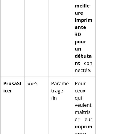
meille
ure 
imprim
ante 
3D 
pour 
un 
débuta
nt
 con
nectée.
PrusaSl
⭐⭐⭐
Paramé
Pour 
icer
trage 
ceux 
fin
qui 
veulent 
maîtris
er leur 
imprim
ante 