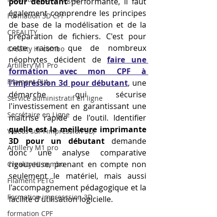
pour débutant
 performante, il faut 
également comprendre les principes 
Formation 3D CPF
de base de la modélisation et de la 
CREALITY,
préparation de fichiers. C'est pour 
cette raison que de nombreux 
Creality Hi combo
néophytes décident de 
faire une 
Artillery M1 Pro
formation avec mon CPF à 
Filament PLA
l'impression 3d pour débutant
, une 
démarche qui sécurise 
Service administratif en ligne
l'investissement en garantissant une 
Secrétaire en Ligne
maîtrise rapide de l'outil. Identifier 
quelle est la meilleure imprimante 
Vidéos sur l'impression 3D,
3D pour un débutant
 demande 
Artillery M1 pro
donc une analyse comparative 
rigoureuse, prenant en compte non 
Creality HI combo
seulement le matériel, mais aussi 
Filament PETG
l'accompagnement pédagogique et la 
Formation impresssion 3D
facilité d'utilisation logicielle.
formation CPF