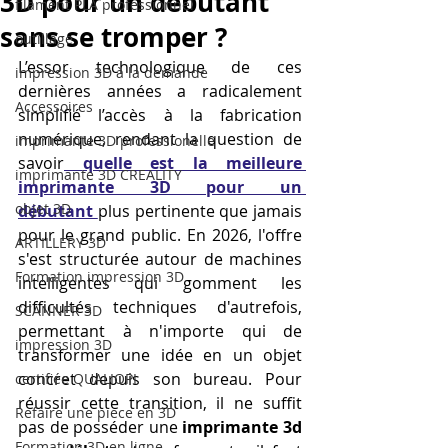
3D pour un débutant
filament PLA professionnel
sans se tromper ?
outillage
L’essor technologique de ces 
impression 3D à la demande
dernières années a radicalement 
Accessoires
simplifié l’accès à la fabrication 
numérique, rendant la question de 
imprimante 3D professionelle
savoir
quelle est la meilleure 
imprimante 3D CREALITY
imprimante 3D pour un 
objet 3D
débutant
plus pertinente que jamais 
pour le grand public. En 2026, l'offre 
ARTILLERY 3D
s'est structurée autour de machines 
Formation impression 3D
intelligentes qui gomment les 
difficultés techniques d'autrefois, 
SCANNER 3D
permettant à n'importe qui de 
impression 3D
transformer une idée en un objet 
concret depuis son bureau. Pour 
certifiée QUALIOPI
réussir cette transition, il ne suffit 
Refaire une piece en 3D
pas de posséder une 
imprimante 3d 
Formation 3D en ligne.