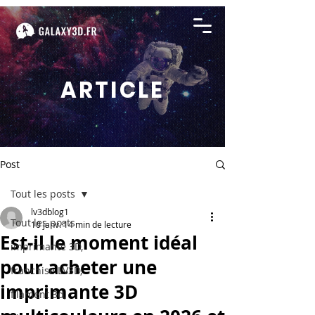
ARTICLE
Post
Tout les posts
lv3dblog1
Tout les posts
10 janv.
14 min de lecture
Est-il le moment idéal
imprimante 3D,
pour acheter une
franchise LV3D,
imprimante 3D
filament 3d,