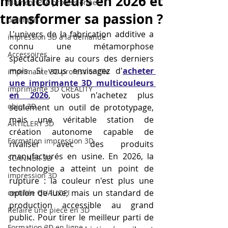
multicouleurs en 2026 et
filament PLA professionnel
transformer sa passion ?
outillage
L'univers de la fabrication additive a 
impression 3D à la demande
connu une métamorphose 
Accessoires
spectaculaire au cours des derniers 
mois. Si vous envisagez d'
acheter 
imprimante 3D professionelle
une imprimante 3D multicouleurs 
imprimante 3D CREALITY
en 2026
, vous n'achetez plus 
objet 3D
seulement un outil de prototypage, 
mais une véritable station de 
ARTILLERY 3D
création autonome capable de 
Formation impression 3D
rivaliser avec des produits 
manufacturés en usine. En 2026, la 
SCANNER 3D
technologie a atteint un point de 
impression 3D
rupture : la couleur n'est plus une 
option de luxe, mais un standard de 
certifiée QUALIOPI
production accessible au grand 
Refaire une piece en 3D
public. Pour tirer le meilleur parti de 
Formation 3D en ligne.