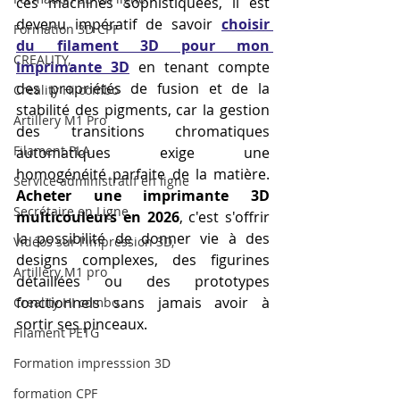
ces machines sophistiquées, il est 
devenu impératif de savoir 
choisir 
Formation 3D CPF
du filament 3D pour mon 
CREALITY,
imprimante 3D
 en tenant compte 
des propriétés de fusion et de la 
Creality Hi combo
stabilité des pigments, car la gestion 
Artillery M1 Pro
des transitions chromatiques 
Filament PLA
automatiques exige une 
homogénéité parfaite de la matière. 
Service administratif en ligne
Acheter une imprimante 3D 
Secrétaire en Ligne
multicouleurs en 2026
, c'est s'offrir 
la possibilité de donner vie à des 
Vidéos sur l'impression 3D,
designs complexes, des figurines 
Artillery M1 pro
détaillées ou des prototypes 
fonctionnels sans jamais avoir à 
Creality HI combo
sortir ses pinceaux.
Filament PETG
Formation impresssion 3D
formation CPF