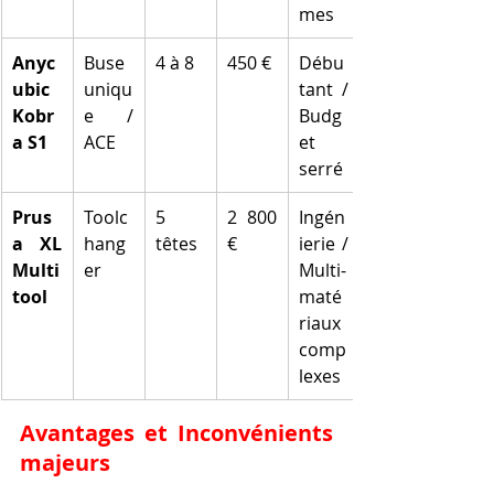
mes
Anyc
Buse 
4 à 8
450 €
Débu
ubic 
uniqu
tant / 
Kobr
e / 
Budg
a S1
ACE
et 
serré
Prus
Toolc
5 
2 800 
Ingén
a XL 
hang
têtes
€
ierie / 
Multi
er
Multi-
tool
maté
riaux 
comp
lexes
Avantages et Inconvénients 
majeurs