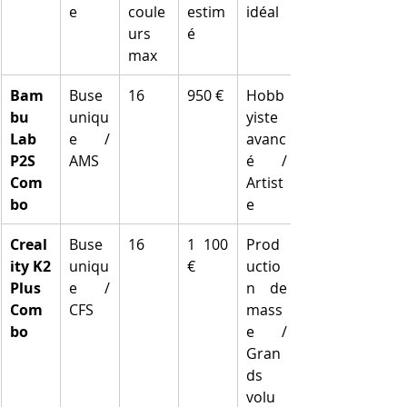
e
coule
estim
idéal
urs 
é
max
Bam
Buse 
16
950 €
Hobb
bu 
uniqu
yiste 
Lab 
e / 
avanc
P2S 
AMS
é / 
Com
Artist
bo
e
Creal
Buse 
16
1 100 
Prod
ity K2 
uniqu
€
uctio
Plus 
e / 
n de 
Com
CFS
mass
bo
e / 
Gran
ds 
volu